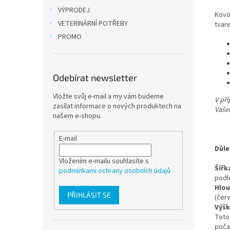
VÝPRODEJ
Kovo
VETERINÁRNÍ POTŘEBY
tvar
PROMO
Odebírat newsletter
Vložte svůj e-mail a my vám budeme
V př
zasílat informace o nových produktech na
Vašeh
našem e-shopu.
E-mail
Důle
Vložením e-mailu souhlasíte s
Šířk
podmínkami ochrany osobních údajů
podl
Hlo
PŘIHLÁSIT SE
(červ
Výš
Toto
poča