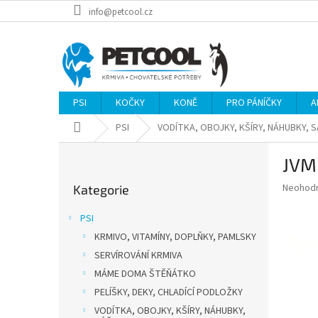
Přejít
info@petcool.cz
na
obsah
PSI
KOČKY
KONĚ
PRO PÁNÍČKY
A
Domů
PSI
VODÍTKA, OBOJKY, KŠÍRY, NÁHUBKY, 
P
JVM
o
Přeskočit
s
Průměr
Neohod
Kategorie
kategorie
t
hodnoce
r
produkt
PSI
a
je
KRMIVO, VITAMÍNY, DOPLŇKY, PAMLSKY
0,0
n
z
SERVÍROVÁNÍ KRMIVA
n
5
í
MÁME DOMA ŠTĚŇÁTKO
hvězdič
p
PELÍŠKY, DEKY, CHLADÍCÍ PODLOŽKY
a
VODÍTKA, OBOJKY, KŠÍRY, NÁHUBKY,