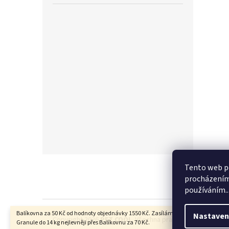
Z
Tento web po
á
procházením 
p
používáním..
a
t
Balíkovna za 50 Kč od hodnoty objednávky 1550 Kč. Zasíláme Slovensko i Polsko.
í
Nastaven
Copyright 2026
PET COOL
. Všechna práva vyhrazena.
Upra
Granule do 14 kg nejlevněji přes Balíkovnu za 70 Kč.