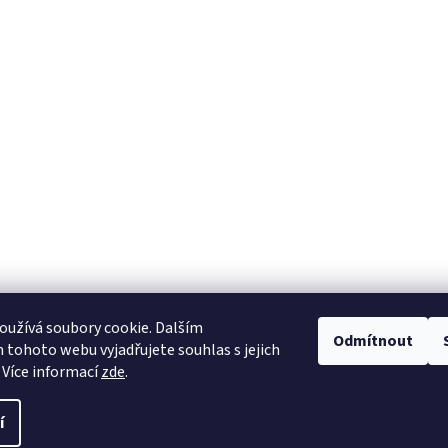
užívá soubory cookie. Dalším
Odmítnout
tohoto webu vyjadřujete souhlas s jejich
 Více informací
zde
.
í
vit nastavení cookies