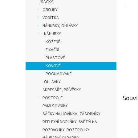
n
SÁČKY
e
OBOJKY
l
VODÍTKA
NÁHUBKY, OHLÁVKY
NÁHUBKY
KOŽENÉ
FIXAČNÍ
PLASTOVÉ
KOVOVÉ
POGUMOVANÉ
OHLÁVKY
ADRESÁŘE, PŘÍVĚSKY
Souvi
POSTROJE
PAMLSOVNÍKY
SÁČKY NA HOVÍNKA, ZÁSOBNÍKY
REFLEXNÍ DOPLŇKY, SVĚTÝLKA
ROZDVOJKY, ROZTROJKY