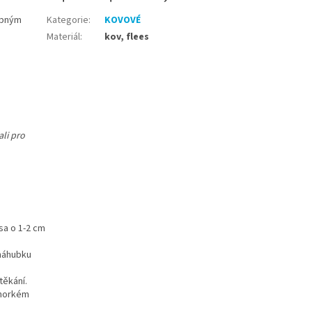
obným
Kategorie
:
KOVOVÉ
Materiál
:
kov, flees
li pro
psa o 1-2 cm
 náhubku
těkání.
 horkém