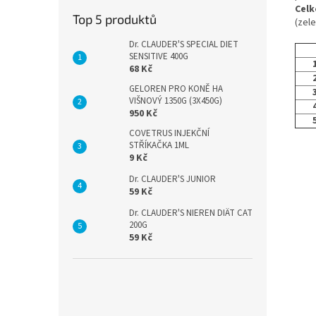
Celk
Top 5 produktů
(zele
Dr. CLAUDER'S SPECIAL DIET
SENSITIVE 400G
68 Kč
GELOREN PRO KONĚ HA
VIŠNOVÝ 1350G (3X450G)
950 Kč
COVETRUS INJEKČNÍ
STŘÍKAČKA 1ML
9 Kč
Dr. CLAUDER'S JUNIOR
59 Kč
Dr. CLAUDER'S NIEREN DIÄT CAT
200G
59 Kč