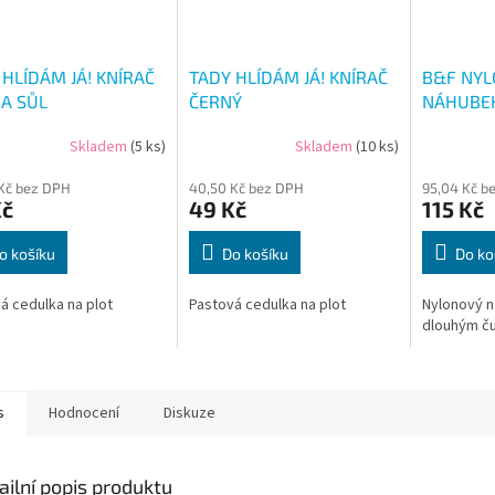
 HLÍDÁM JÁ! KNÍRAČ
TADY HLÍDÁM JÁ! KNÍRAČ
B&F NY
 A SŮL
ČERNÝ
NÁHUBEK
Skladem
(5 ks)
Skladem
(10 ks)
Kč bez DPH
40,50 Kč bez DPH
95,04 Kč b
Kč
49 Kč
115 Kč
o košíku
Do košíku
Do ko
á cedulka na plot
Pastová cedulka na plot
Nylonový n
dlouhým č
s
Hodnocení
Diskuze
ailní popis produktu