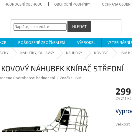
HODNOCENÍ OBCHODU
OBCHODNÍ PODMÍNKY
OCHRANA OSOBNÍ
HLEDAT
KCE
POŠKOZENÉ ZBOŽÍ/BALENÍ
VÝPRODEJ
VETERINÁRNÍ
SÁČKY
NÁHUBKY, OHLÁVKY
NÁHUBKY
KOVOVÉ
JVM K
 KOVOVÝ NÁHUBEK KNÍRAČ STŘEDNÍ
né
noceno
Podrobnosti hodnocení
Značka:
JVM
ní
299
u
247,11 K
Měrná
Vypro
cena:
ek.
Velikost