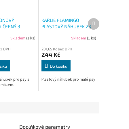
LONOVÝ
KARLIE FLAMINGO
Další
produkt
 ČERNÝ 3
PLASTOVÝ NÁHUBEK 23
CM
Skladem
(1 ks)
Skladem
(1 ks)
ez DPH
201,65 Kč bez DPH
244 Kč
šíku
Do košíku
áhubek pro psy s
Plastový náhubek pro malé psy
umákem.
Doplňkové parametry