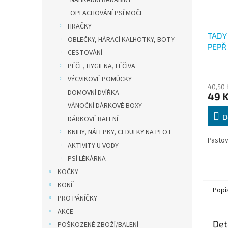
NÁHRADNÍ KARABINY
OPLACHOVÁNÍ PSÍ MOČI
HRAČKY
TADY
OBLEČKY, HÁRACÍ KALHOTKY, BOTY
PEPŘ
CESTOVÁNÍ
PÉČE, HYGIENA, LÉČIVA
VÝCVIKOVÉ POMŮCKY
40,50 
DOMOVNÍ DVÍŘKA
49 
VÁNOČNÍ DÁRKOVÉ BOXY
D
DÁRKOVÉ BALENÍ
KNIHY, NÁLEPKY, CEDULKY NA PLOT
Pastov
AKTIVITY U VODY
PSÍ LÉKÁRNA
KOČKY
KONĚ
Popi
PRO PÁNÍČKY
AKCE
Det
POŠKOZENÉ ZBOŽÍ/BALENÍ