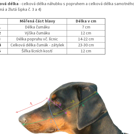
ová délka
- celková délka náhubku s popruhem a celková délka samotnéh
ná a žlutá šipka č. 3 a 4)
Měřená část hlavy
Délka v cm
1
Délka čumáku
7 cm
2
Výška čumáku
12 cm
3
Délka popruhu vč. lícnic
14-22 cm
4
Celková délka čumák - zátylek
23-30 cm
5
Šířka lícních kostí
12 cm