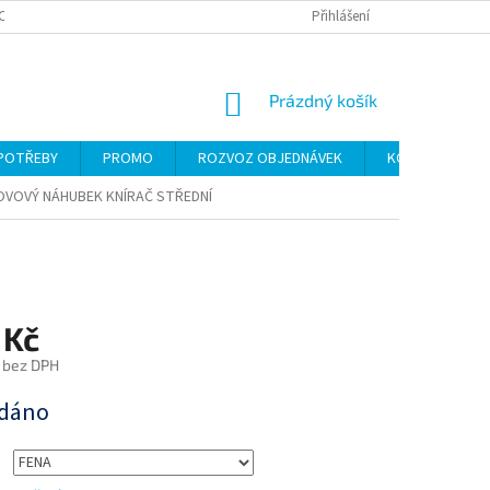
CH ÚDAJŮ
Přihlášení
NÁKUPNÍ
Prázdný košík
KOŠÍK
 POTŘEBY
PROMO
ROZVOZ OBJEDNÁVEK
KONTAKTY
OVOVÝ NÁHUBEK KNÍRAČ STŘEDNÍ
 Kč
č bez DPH
dáno