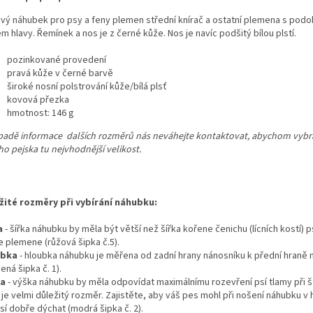
vý náhubek pro psy a feny plemen střední knírač a ostatní plemena s pod
em hlavy.
Řemínek a nos je z černé kůže
. Nos je navíc podšitý bílou plstí.
pozinkované provedení
pravá kůže v černé barvě
široké nosní polstrování kůže/bílá plsť
kovová přezka
hmotnost: 146 g
ípadě informace dalších rozměrů nás neváhejte kontaktovat, abychom vybra
o pejska tu nejvhodnější velikost.
žité rozměry při vybírání náhubku:
a
- šířka náhubku by měla být větší než šířka kořene čenichu (lícních kostí) 
e plemene (růžová šipka č.5).
ubka
- hloubka náhubku je měřena od zadní hrany nánosníku k přední hraně
ená šipka č. 1).
ka
- výška náhubku by měla odpovídat maximálnímu rozevření psí tlamy při š
 je velmi důležitý rozměr. Zajistěte, aby váš pes mohl při nošení náhubku v
sí dobře dýchat (modrá šipka č. 2).