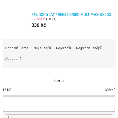
FFL DOG&CAT FREEZE DRIED MULTIPACK 6X30G
Skladem
(10 ks)
339 Kč
Ř
a
Doporučujeme
Nejlevnější
Nejdražší
Nejprodávanější
z
e
Abecedně
n
í
p
Cena
r
o
16
Kč
339
Kč
d
u
k
t
ů