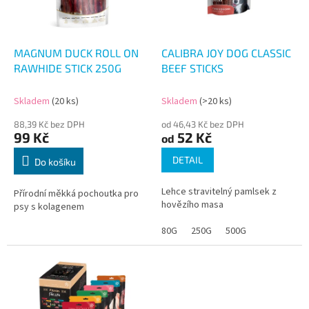
p
r
o
d
MAGNUM DUCK ROLL ON
CALIBRA JOY DOG CLASSIC
u
RAWHIDE STICK 250G
BEEF STICKS
k
t
Skladem
(20 ks)
Skladem
(>20 ks)
ů
88,39 Kč bez DPH
od 46,43 Kč bez DPH
99 Kč
52 Kč
od
DETAIL
Do košíku
Lehce stravitelný pamlsek z
Přírodní měkká pochoutka pro
hovězího masa
psy s kolagenem
80G
250G
500G