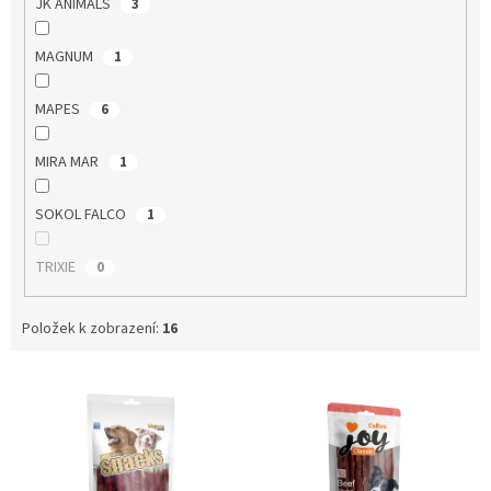
JK ANIMALS
3
MAGNUM
1
MAPES
6
MIRA MAR
1
SOKOL FALCO
1
TRIXIE
0
Položek k zobrazení:
16
V
ý
p
i
s