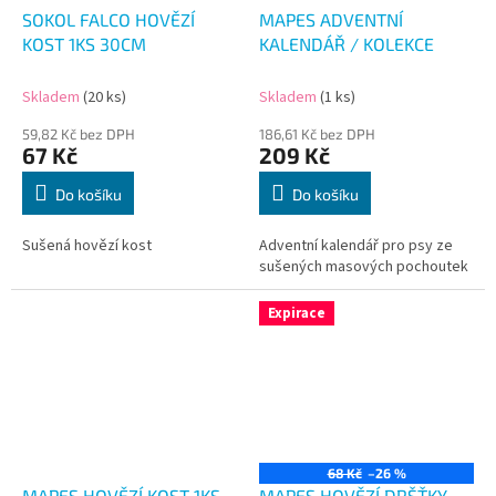
SOKOL FALCO HOVĚZÍ
MAPES ADVENTNÍ
KOST 1KS 30CM
KALENDÁŘ / KOLEKCE
Skladem
(20 ks)
Skladem
(1 ks)
59,82 Kč bez DPH
186,61 Kč bez DPH
67 Kč
209 Kč
Do košíku
Do košíku
Sušená hovězí kost
Adventní kalendář pro psy ze
sušených masových pochoutek
Expirace
68 Kč
–26 %
MAPES HOVĚZÍ KOST 1KS
MAPES HOVĚZÍ DRŠŤKY