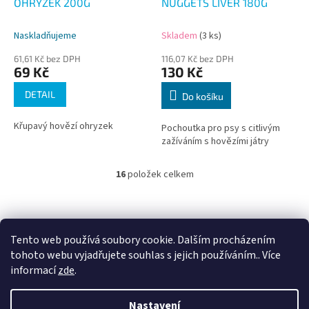
OHRYZEK 200G
NUGGETS LIVER 180G
Naskladňujeme
Skladem
(3 ks)
61,61 Kč bez DPH
116,07 Kč bez DPH
69 Kč
130 Kč
DETAIL
Do košíku
Křupavý hovězí ohryzek
Pochoutka pro psy s citlivým
zažíváním s hovězími játry
16
položek celkem
O
v
l
Z
á
á
d
p
Tento web používá soubory cookie. Dalším procházením
a
a
tohoto webu vyjadřujete souhlas s jejich používáním.. Více
c
t
informací
zde
.
í
í
p
Vytvořil Shoptet
r
Nastavení