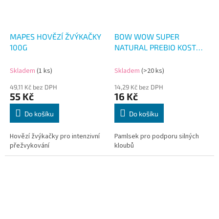
MAPES HOVĚZÍ ŽVÝKAČKY
BOW WOW SUPER
100G
NATURAL PREBIO KOST
DRŮBEŽ A YUCCA
Skladem
(1 ks)
Skladem
(>20 ks)
49,11 Kč bez DPH
14,29 Kč bez DPH
55 Kč
16 Kč
Do košíku
Do košíku
Hovězí žvýkačky pro intenzivní
Pamlsek pro podporu silných
přežvykování
kloubů