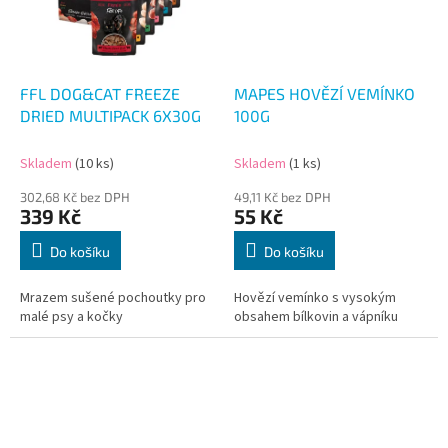
FFL DOG&CAT FREEZE
MAPES HOVĚZÍ VEMÍNKO
DRIED MULTIPACK 6X30G
100G
Skladem
(10 ks)
Skladem
(1 ks)
302,68 Kč bez DPH
49,11 Kč bez DPH
339 Kč
55 Kč
Do košíku
Do košíku
Mrazem sušené pochoutky pro
Hovězí vemínko s vysokým
malé psy a kočky
obsahem bílkovin a vápníku