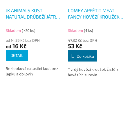
JK ANIMALS KOST
COMFY APPÉTIT MEAT
NATURAL DRŮBEŽÍ JÁTRA
FANCY HOVĚZÍ KROUŽEK
A JUKA
100G 1KS
Skladem
(>20 ks)
Skladem
(4 ks)
od 14,29 Kč bez DPH
47,32 Kč bez DPH
16 Kč
53 Kč
od
DETAIL
Do košíku
Bezlepková naturální kost bez
Tvrdý hovězí kroužek čistě z
lepku a obilovin
hovězích surovin