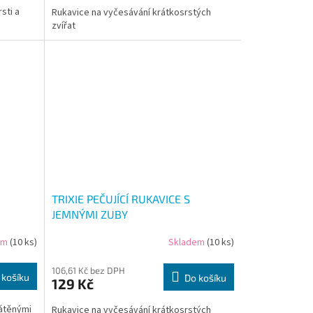
sti a
Rukavice na vyčesávání krátkosrstých
zvířat
TRIXIE PEČUJÍCÍ RUKAVICE S
JEMNÝMI ZUBY
em
(10 ks)
Skladem
(10 ks)
106,61 Kč bez DPH
 košíku
Do košíku
129 Kč
rátěnými
Rukavice na vyčesávání krátkosrstých