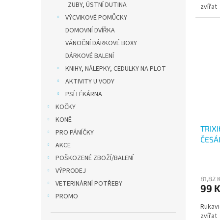
ZUBY, ÚSTNÍ DUTINA
zvířat
VÝCVIKOVÉ POMŮCKY
DOMOVNÍ DVÍŘKA
VÁNOČNÍ DÁRKOVÉ BOXY
DÁRKOVÉ BALENÍ
KNIHY, NÁLEPKY, CEDULKY NA PLOT
AKTIVITY U VODY
PSÍ LÉKÁRNA
KOČKY
KONĚ
TRIXI
PRO PÁNÍČKY
ČESÁ
AKCE
POŠKOZENÉ ZBOŽÍ/BALENÍ
VÝPRODEJ
81,82 
VETERINÁRNÍ POTŘEBY
99 
PROMO
Rukavi
zvířat