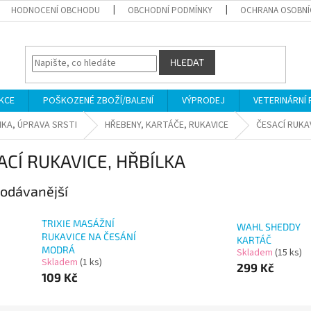
HODNOCENÍ OBCHODU
OBCHODNÍ PODMÍNKY
OCHRANA OSOBNÍ
HLEDAT
KCE
POŠKOZENÉ ZBOŽÍ/BALENÍ
VÝPRODEJ
VETERINÁRNÍ
KA, ÚPRAVA SRSTI
HŘEBENY, KARTÁČE, RUKAVICE
ČESACÍ RUKAV
ACÍ RUKAVICE, HŘBÍLKA
odávanější
TRIXIE MASÁŽNÍ
WAHL SHEDDY
RUKAVICE NA ČESÁNÍ
KARTÁČ
MODRÁ
Skladem
(15 ks)
Skladem
(1 ks)
299 Kč
109 Kč