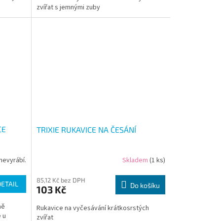
zvířat s jemnými zuby
CE
TRIXIE RUKAVICE NA ČESÁNÍ
nevyrábí.
Skladem
(1 ks)
85,12 Kč bez DPH
DETAIL
Do košíku
103 Kč
ně
Rukavice na vyčesávání krátkosrstých
e u
zvířat