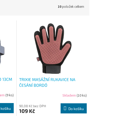
10
položek celkem
O 13CM
TRIXIE MASÁŽNÍ RUKAVICE NA
ČESÁNÍ BORDÓ
dem
(9 ks)
Skladem
(10 ks)
90,08 Kč bez DPH
 košíku
Do košíku
109 Kč