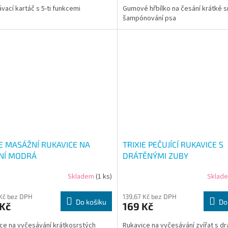
vací kartáč s 5-ti funkcemi
Gumové hřbílko na česání krátké sr
šampónování psa
IE MASÁŽNÍ RUKAVICE NA
TRIXIE PEČUJÍCÍ RUKAVICE S
NÍ MODRÁ
DRÁTĚNÝMI ZUBY
Skladem
(1 ks)
Sklad
Kč bez DPH
139,67 Kč bez DPH
Do košíku
Do
 Kč
169 Kč
ce na vyčesávání krátkosrstých
Rukavice na vyčesávání zvířat s d