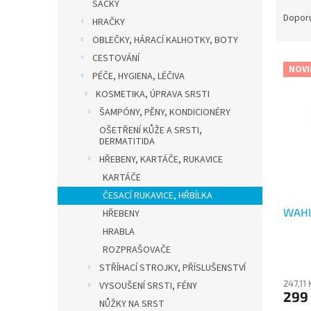
Ř
n
SÁČKY
a
e
Dopor
HRAČKY
z
l
OBLEČKY, HÁRACÍ KALHOTKY, BOTY
e
CESTOVÁNÍ
V
n
NOVI
ý
PÉČE, HYGIENA, LÉČIVA
í
p
p
KOSMETIKA, ÚPRAVA SRSTI
i
r
ŠAMPÓNY, PĚNY, KONDICIONÉRY
s
o
OŠETŘENÍ KŮŽE A SRSTI,
p
d
DERMATITIDA
r
u
HŘEBENY, KARTÁČE, RUKAVICE
o
k
KARTÁČE
d
t
ČESACÍ RUKAVICE, HŘBÍLKA
u
ů
WAHL
k
HŘEBENY
t
HRABLA
ů
ROZPRAŠOVAČE
STŘÍHACÍ STROJKY, PŘÍSLUŠENSTVÍ
247,11
VYSOUŠENÍ SRSTI, FÉNY
299
NŮŽKY NA SRST