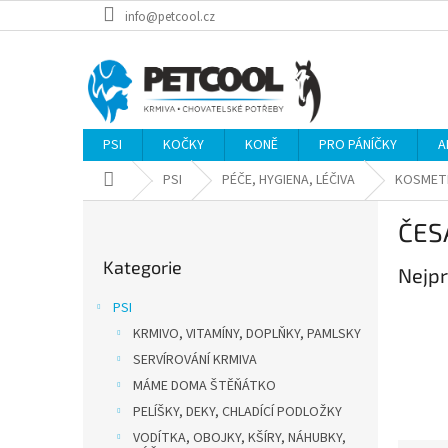
Přejít
info@petcool.cz
na
obsah
PSI
KOČKY
KONĚ
PRO PÁNÍČKY
A
Domů
PSI
PÉČE, HYGIENA, LÉČIVA
KOSMETI
P
ČES
o
Přeskočit
s
Kategorie
kategorie
Nejpr
t
r
PSI
a
KRMIVO, VITAMÍNY, DOPLŇKY, PAMLSKY
n
SERVÍROVÁNÍ KRMIVA
n
í
MÁME DOMA ŠTĚŇÁTKO
p
PELÍŠKY, DEKY, CHLADÍCÍ PODLOŽKY
a
VODÍTKA, OBOJKY, KŠÍRY, NÁHUBKY,