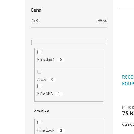
Cena
75
Kč
299
Kč
Na skladě
9
RECO
Akce
0
KOUP
NOVINKA
1
61,98 
Značky
75 K
Gumová
Fine Look
1