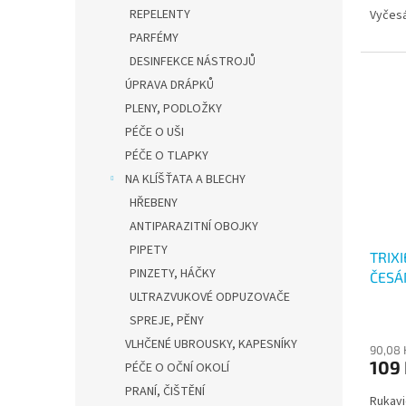
REPELENTY
Vyčesá
PARFÉMY
DESINFEKCE NÁSTROJŮ
ÚPRAVA DRÁPKŮ
PLENY, PODLOŽKY
PÉČE O UŠI
PÉČE O TLAPKY
NA KLÍŠŤATA A BLECHY
HŘEBENY
ANTIPARAZITNÍ OBOJKY
PIPETY
TRIX
PINZETY, HÁČKY
ČESÁ
ULTRAZVUKOVÉ ODPUZOVAČE
SPREJE, PĚNY
VLHČENÉ UBROUSKY, KAPESNÍKY
90,08 
109
PÉČE O OČNÍ OKOLÍ
PRANÍ, ČIŠTĚNÍ
Rukavi