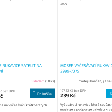
zuby
E RUKAVICE SATELIT NA
MOSER VYČESÁVACÍ RUKAVI
NÍ
2999-7375
Skladem
(10 ks)
Prodej ukončen, již se 
197,52 Kč bez DPH
Kč bez DPH
Do košíku
239 Kč
Kč
Vyčesávací rukavice která součas
ce na vyčesávání krátkosrstých
masíruje a podporuje cirkulaci krv