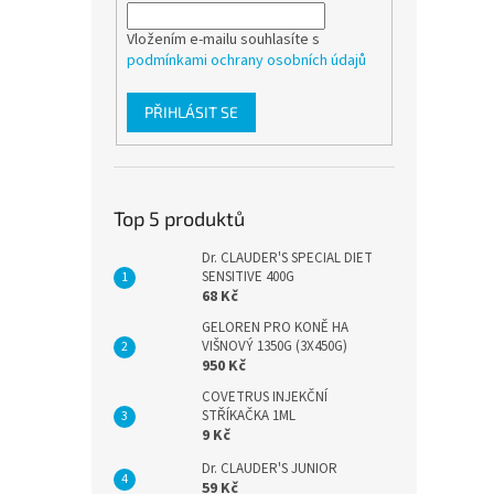
Vložením e-mailu souhlasíte s
podmínkami ochrany osobních údajů
PŘIHLÁSIT SE
Top 5 produktů
Dr. CLAUDER'S SPECIAL DIET
SENSITIVE 400G
68 Kč
GELOREN PRO KONĚ HA
VIŠNOVÝ 1350G (3X450G)
950 Kč
COVETRUS INJEKČNÍ
STŘÍKAČKA 1ML
9 Kč
Dr. CLAUDER'S JUNIOR
59 Kč