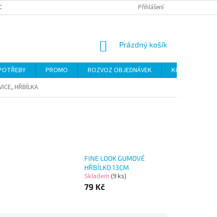
CH ÚDAJŮ
Přihlášení
NÁKUPNÍ
Prázdný košík
KOŠÍK
 POTŘEBY
PROMO
ROZVOZ OBJEDNÁVEK
KONTAKTY
ICE, HŘBÍLKA
FINE LOOK GUMOVÉ
HŘBÍLKO 13CM
Skladem
(9 ks)
79 Kč