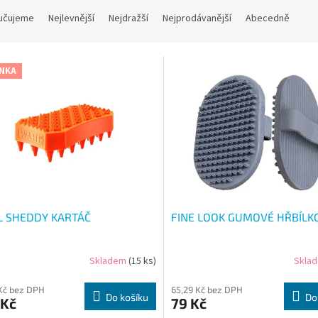
učujeme
Nejlevnější
Nejdražší
Nejprodávanější
Abecedně
NKA
 SHEDDY KARTÁČ
FINE LOOK GUMOVÉ HŘBÍLK
Skladem
(15 ks)
Skla
 Kč bez DPH
65,29 Kč bez DPH
Do košíku
Do
 Kč
79 Kč