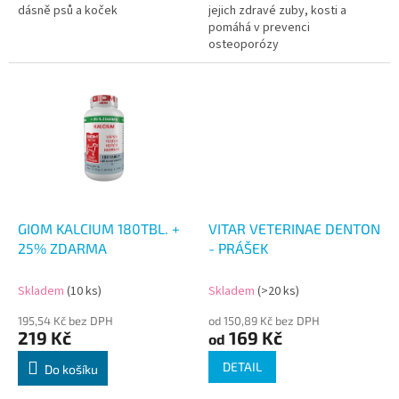
dásně psů a koček
jejich zdravé zuby, kosti a
pomáhá v prevenci
osteoporózy
GIOM KALCIUM 180TBL. +
VITAR VETERINAE DENTON
25% ZDARMA
- PRÁŠEK
Skladem
(10 ks)
Skladem
(>20 ks)
195,54 Kč bez DPH
od 150,89 Kč bez DPH
219 Kč
169 Kč
od
DETAIL
Do košíku