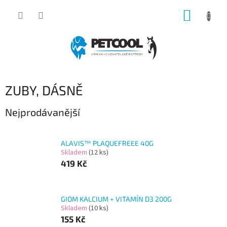
Přejít
NÁKUP
na
obsah
KOŠÍK
ZUBY, DÁSNĚ
Nejprodávanější
ALAVIS™ PLAQUEFREEE 40G
Skladem
(12 ks)
419 Kč
GIOM KALCIUM + VITAMÍN D3 200G
Skladem
(10 ks)
155 Kč