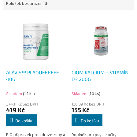
Položek k zobrazení:
5
V
ý
p
i
s
p
r
o
d
ALAVIS™ PLAQUEFREEE
GIOM KALCIUM + VITAMÍN
u
40G
D3 200G
k
t
Skladem
(12 ks)
Skladem
(10 ks)
ů
374,11 Kč bez DPH
138,39 Kč bez DPH
419 Kč
155 Kč
Do košíku
Do košíku
BIO přípravek pro zdravé zuby a
Doplněk pro psy a kočky a