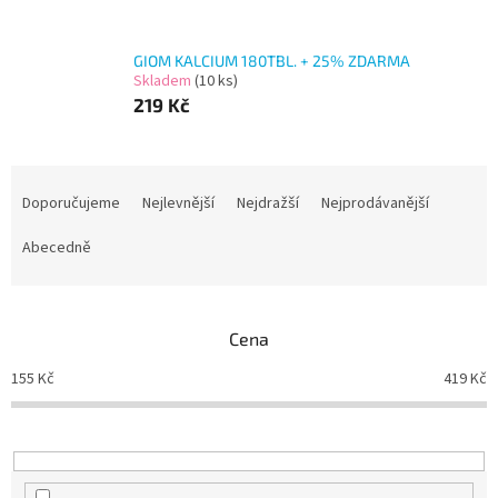
GIOM KALCIUM 180TBL. + 25% ZDARMA
Skladem
(10 ks)
219 Kč
Ř
a
Doporučujeme
Nejlevnější
Nejdražší
Nejprodávanější
z
e
Abecedně
n
í
p
Cena
r
o
155
Kč
419
Kč
d
u
k
t
ů