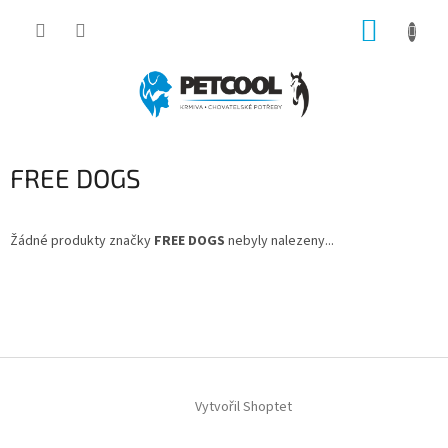
Přejít
NÁKUP
na
obsah
KOŠÍK
FREE DOGS
Žádné produkty značky
FREE DOGS
nebyly nalezeny...
Z
á
p
a
t
í
Vytvořil Shoptet