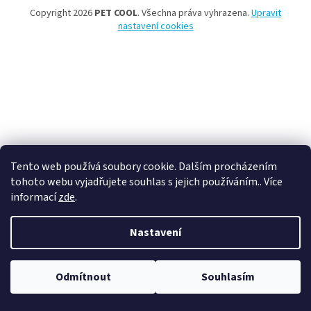
Copyright 2026
PET COOL
. Všechna práva vyhrazena.
Upravit
nastavení cookies
Tento web používá soubory cookie. Dalším procházením
tohoto webu vyjadřujete souhlas s jejich používáním.. Více
informací
zde
.
Nastavení
Balíkovna za 50 Kč od hodnoty objednávky 1550 Kč. Zasíláme
Odmítnout
Souhlasím
Slovensko i Polsko. Granule do 14 kg nejlevněji přes Balíkovnu za 70 Kč.