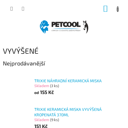
Přejít
NÁKUP
na
obsah
KOŠÍK
VYVÝŠENÉ
Nejprodávanější
TRIXIE NÁHRADNÍ KERAMICKÁ MISKA
Skladem
(3 ks)
155 Kč
od
TRIXIE KERAMICKÁ MISKA VYVÝŠENÁ
KROPENATÁ 370ML
Skladem
(9 ks)
151 Kč