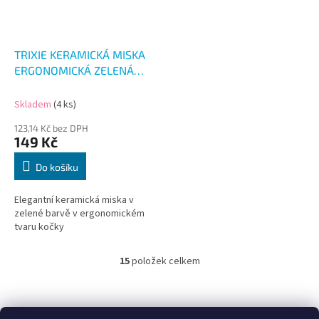
TRIXIE KERAMICKÁ MISKA
ERGONOMICKÁ ZELENÁ
150ML
Skladem
(4 ks)
123,14 Kč bez DPH
149 Kč
Do košíku
Elegantní keramická miska v
zelené barvě v ergonomickém
tvaru kočky
15
položek celkem
O
v
l
Z
á
á