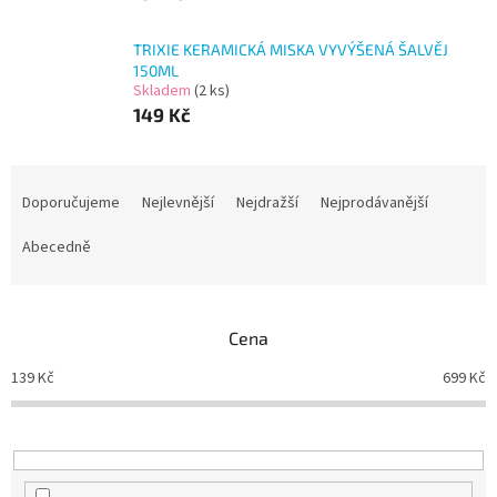
TRIXIE KERAMICKÁ MISKA VYVÝŠENÁ ŠALVĚJ
150ML
Skladem
(2 ks)
149 Kč
Ř
a
Doporučujeme
Nejlevnější
Nejdražší
Nejprodávanější
z
e
Abecedně
n
í
p
Cena
r
o
139
Kč
699
Kč
d
u
k
t
ů