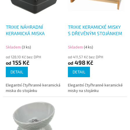
s
p
r
o
d
TRIXIE NÁHRADNÍ
TRIXIE KERAMICKÉ MISKY
u
KERAMICKÁ MISKA
S DŘEVĚNÝM STOJÁNKEM
k
t
Skladem
(3 ks)
Skladem
(4 ks)
ů
od 128,10 Kč bez DPH
od 411,57 Kč bez DPH
155 Kč
498 Kč
od
od
DETAIL
DETAIL
Elegantní čtyřhranné keramická
Elegantní čtyřhranné keramické
miska do stojánku
misky na stojánku