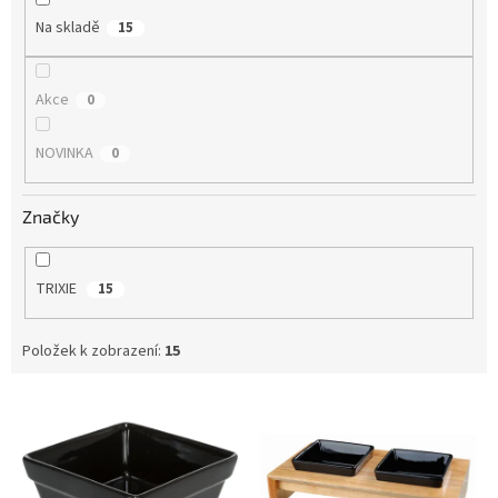
Na skladě
15
Akce
0
NOVINKA
0
Značky
TRIXIE
15
Položek k zobrazení:
15
V
ý
p
i