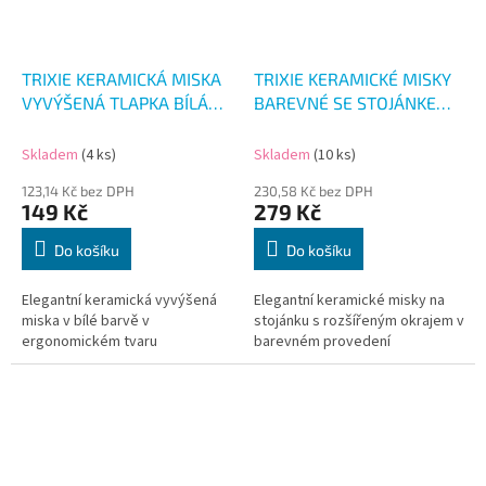
TRIXIE KERAMICKÁ MISKA
TRIXIE KERAMICKÉ MISKY
VYVÝŠENÁ TLAPKA BÍLÁ
BAREVNÉ SE STOJÁNKEM
150ML
2X300ML
Skladem
(4 ks)
Skladem
(10 ks)
123,14 Kč bez DPH
230,58 Kč bez DPH
149 Kč
279 Kč
Do košíku
Do košíku
Elegantní keramická vyvýšená
Elegantní keramické misky na
miska v bílé barvě v
stojánku s rozšířeným okrajem v
ergonomickém tvaru
barevném provedení