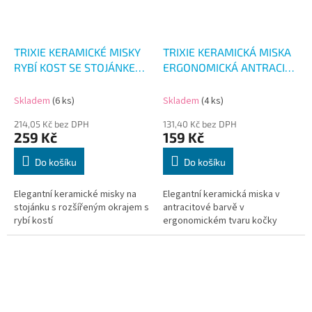
TRIXIE KERAMICKÉ MISKY
TRIXIE KERAMICKÁ MISKA
RYBÍ KOST SE STOJÁNKEM
ERGONOMICKÁ ANTRACIT
2X300ML
150ML
Skladem
(6 ks)
Skladem
(4 ks)
214,05 Kč bez DPH
131,40 Kč bez DPH
259 Kč
159 Kč
Do košíku
Do košíku
Elegantní keramické misky na
Elegantní keramická miska v
stojánku s rozšířeným okrajem s
antracitové barvě v
rybí kostí
ergonomickém tvaru kočky