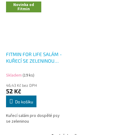
Novinka od
Fitmin
FITMIN FOR LIFE SALÁM -
KUŘECÍ SE ZELENINOU
900G
Skladem
(19 ks)
46,43 Kč bez DPH
52 Kč
Do košíku
Kuřecí salám pro dospělé psy
se zeleninou