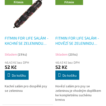
Fitmin
Fitmin
FITMIN FOR LIFE SALÁM -
FITMIN FOR LIFE SALÁM -
KACHNÍ SE ZELENINOU
HOVĚZÍ SE ZELENINOU
900G
900G
Skladem
(19 ks)
Skladem
(20 ks)
46,43 Kč bez DPH
46,43 Kč bez DPH
52 Kč
52 Kč
Do košíku
Do košíku
Kachní salám pro dospělé psy
Hovězí salám pro psy se
se zeleninou
zeleninou je vhodným doplňkem
ke kompletnímu suchému
krmivu