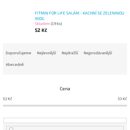
FITMIN FOR LIFE SALÁM - KACHNÍ SE ZELENINOU
900G
Skladem
(19 ks)
52 Kč
Ř
a
Doporučujeme
Nejlevnější
Nejdražší
Nejprodávanější
z
e
Abecedně
n
í
p
Cena
r
o
52
Kč
53
Kč
d
u
k
t
ů