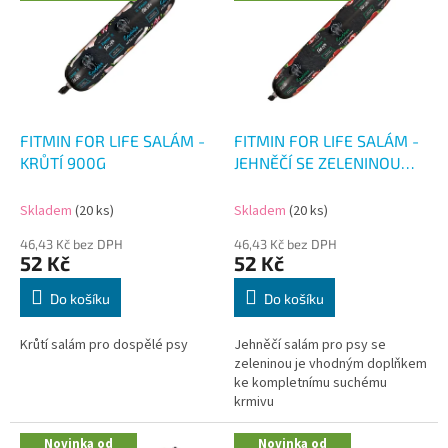
p
i
s
p
r
o
d
FITMIN FOR LIFE SALÁM -
FITMIN FOR LIFE SALÁM -
u
KRŮTÍ 900G
JEHNĚČÍ SE ZELENINOU
k
900G
t
Skladem
(20 ks)
Skladem
(20 ks)
ů
46,43 Kč bez DPH
46,43 Kč bez DPH
52 Kč
52 Kč
Do košíku
Do košíku
Krůtí salám pro dospělé psy
Jehněčí salám pro psy se
zeleninou je vhodným doplňkem
ke kompletnímu suchému
krmivu
Novinka od
Novinka od