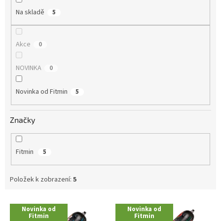
Na skladě
5
Akce
0
NOVINKA
0
Novinka od Fitmin
5
Značky
Fitmin
5
Položek k zobrazení:
5
V
Novinka od
Novinka od
ý
Fitmin
Fitmin