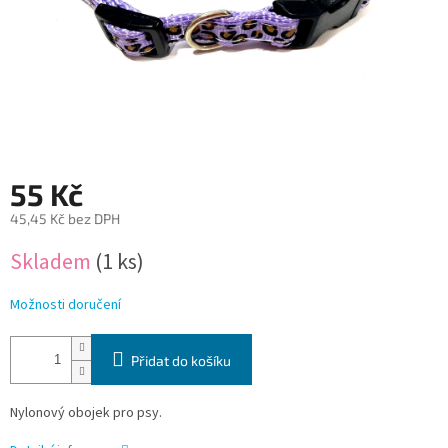
55 Kč
45,45 Kč bez DPH
Měrná
Skladem
(1 ks)
cena:
Možnosti doručení
Přidat do košíku
Nylonový obojek pro psy.