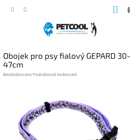
Přejít
NÁKUP
na
obsah
KOŠÍK
Obojek pro psy fialový GEPARD 30-
47cm
Průměrné
Neohodnoceno
Podrobnosti hodnocení
hodnocení
produktu
je
0,0
z
5
hvězdiček.