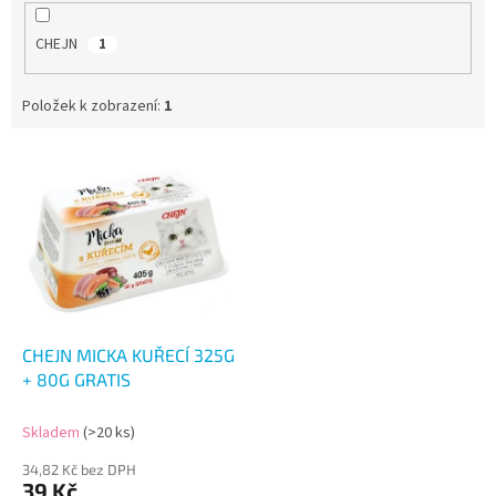
CHEJN
1
Položek k zobrazení:
1
V
ý
p
i
s
p
r
o
d
CHEJN MICKA KUŘECÍ 325G
u
+ 80G GRATIS
k
t
Skladem
(>20 ks)
ů
34,82 Kč bez DPH
39 Kč