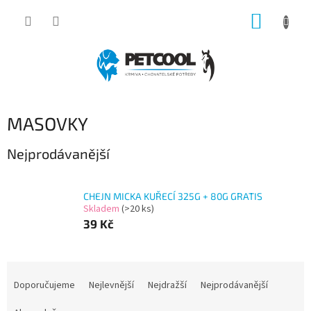
Přejít
NÁKUP
na
obsah
KOŠÍK
MASOVKY
Nejprodávanější
CHEJN MICKA KUŘECÍ 325G + 80G GRATIS
Skladem
(>20 ks)
39 Kč
Ř
a
Doporučujeme
Nejlevnější
Nejdražší
Nejprodávanější
z