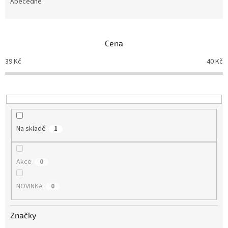
e
Abecedně
n
í
p
Cena
r
o
39
Kč
40
Kč
d
u
k
t
ů
Na skladě
1
Akce
0
NOVINKA
0
Značky