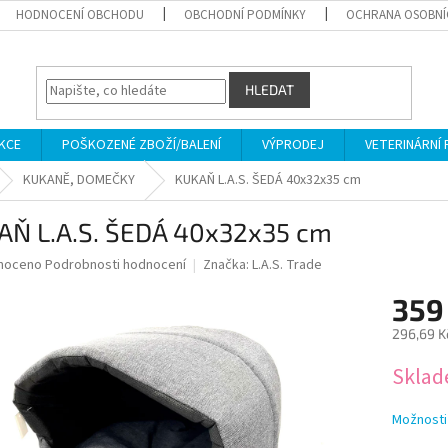
HODNOCENÍ OBCHODU
OBCHODNÍ PODMÍNKY
OCHRANA OSOBNÍ
HLEDAT
KCE
POŠKOZENÉ ZBOŽÍ/BALENÍ
VÝPRODEJ
VETERINÁRNÍ
KUKANĚ, DOMEČKY
KUKAŇ L.A.S. ŠEDÁ 40x32x35 cm
AŇ L.A.S. ŠEDÁ 40x32x35 cm
né
noceno
Podrobnosti hodnocení
Značka:
L.A.S. Trade
ní
359
u
296,69 K
Měrná
Skla
cena:
ek.
Možnosti