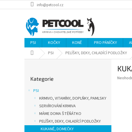
Přejít
info@petcool.cz
na
obsah
PSI
KOČKY
KONĚ
PRO PÁNÍČKY
A
Domů
PSI
PELÍŠKY, DEKY, CHLADÍCÍ PODLOŽKY
P
KUK
o
Přeskočit
s
Průměr
Neohod
Kategorie
kategorie
t
hodnoce
r
produkt
PSI
a
je
KRMIVO, VITAMÍNY, DOPLŇKY, PAMLSKY
0,0
n
z
SERVÍROVÁNÍ KRMIVA
n
5
í
MÁME DOMA ŠTĚŇÁTKO
hvězdič
p
PELÍŠKY, DEKY, CHLADÍCÍ PODLOŽKY
a
KUKANĚ, DOMEČKY