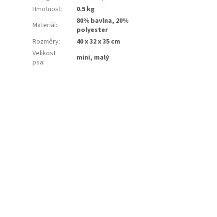
Hmotnost
:
0.5 kg
80% bavlna, 20%
Materiál
:
polyester
Rozměry
:
40 x 32 x 35 cm
Velikost
mini, malý
psa
: