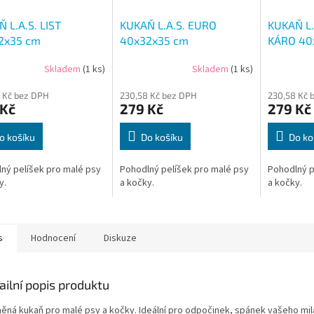
 L.A.S. LIST
KUKAŇ L.A.S. EURO
KUKAŇ L.
2x35 cm
40x32x35 cm
KÁRO 40
Skladem
(1 ks)
Skladem
(1 ks)
 Kč bez DPH
230,58 Kč bez DPH
230,58 Kč 
 Kč
279 Kč
279 Kč
o košíku
Do košíku
Do ko
ný pelíšek pro malé psy
Pohodlný pelíšek pro malé psy
Pohodlný p
y.
a kočky.
a kočky.
s
Hodnocení
Diskuze
ailní popis produktu
něná kukaň pro malé psy a kočky. Ideální pro odpočinek, spánek vašeho mil