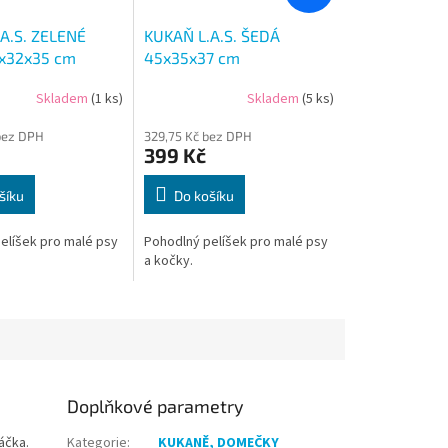
A.S. ZELENÉ
KUKAŇ L.A.S. ŠEDÁ
x32x35 cm
45x35x37 cm
Skladem
(1 ks)
Skladem
(5 ks)
bez DPH
329,75 Kč bez DPH
399 Kč
šíku
Do košíku
elíšek pro malé psy
Pohodlný pelíšek pro malé psy
a kočky.
Doplňkové parametry
áčka.
Kategorie
:
KUKANĚ, DOMEČKY