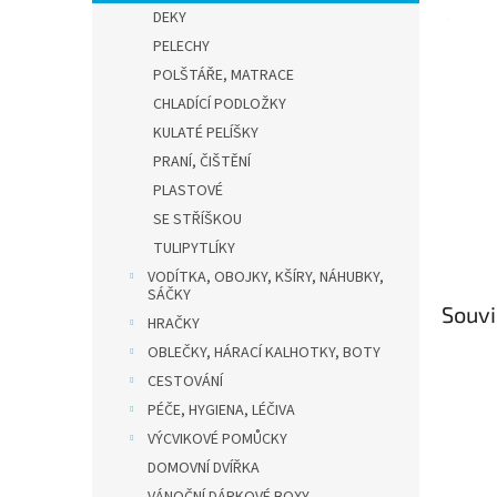
n
DEKY
e
PELECHY
l
POLŠTÁŘE, MATRACE
CHLADÍCÍ PODLOŽKY
KULATÉ PELÍŠKY
PRANÍ, ČIŠTĚNÍ
PLASTOVÉ
SE STŘÍŠKOU
TULIPYTLÍKY
VODÍTKA, OBOJKY, KŠÍRY, NÁHUBKY,
SÁČKY
Souvi
HRAČKY
OBLEČKY, HÁRACÍ KALHOTKY, BOTY
CESTOVÁNÍ
PÉČE, HYGIENA, LÉČIVA
VÝCVIKOVÉ POMŮCKY
DOMOVNÍ DVÍŘKA