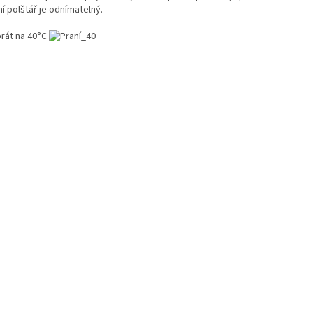
ní polštář je odnímatelný.
prát na 40°C