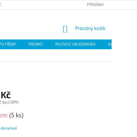
CH ÚDAJŮ
Přihlášení
NÁKUPNÍ
Prázdný košík
KOŠÍK
 POTŘEBY
PROMO
ROZVOZ OBJEDNÁVEK
KONTAKTY
 Kč
č bez DPH
dem
(5 ks)
 doručení