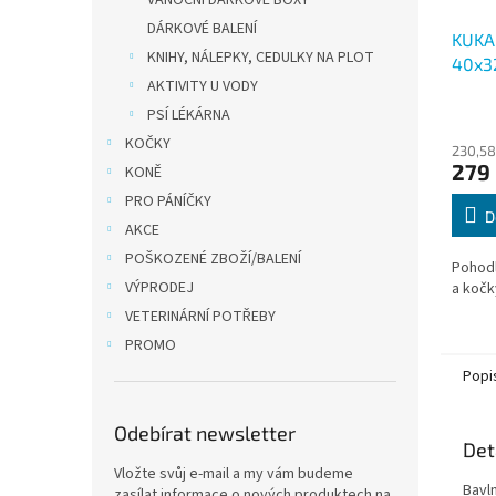
VÁNOČNÍ DÁRKOVÉ BOXY
DÁRKOVÉ BALENÍ
KUKAŇ
KNIHY, NÁLEPKY, CEDULKY NA PLOT
40x3
AKTIVITY U VODY
PSÍ LÉKÁRNA
KOČKY
230,58
279
KONĚ
PRO PÁNÍČKY
D
AKCE
POŠKOZENÉ ZBOŽÍ/BALENÍ
Pohodl
VÝPRODEJ
a kočk
VETERINÁRNÍ POTŘEBY
PROMO
Popi
Odebírat newsletter
Det
Vložte svůj e-mail a my vám budeme
Bavl
zasílat informace o nových produktech na