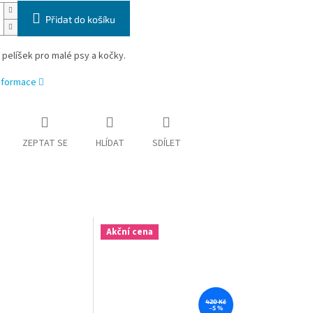
Přidat do košíku
pelíšek pro malé psy a kočky.
informace
ZEPTAT SE
HLÍDAT
SDÍLET
Akční cena
420 Kč
–5 %