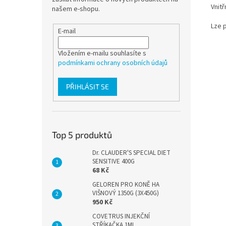
Vnitř
našem e-shopu.
Lze 
E-mail
Vložením e-mailu souhlasíte s
podmínkami ochrany osobních údajů
PŘIHLÁSIT SE
Top 5 produktů
Dr. CLAUDER'S SPECIAL DIET
SENSITIVE 400G
68 Kč
GELOREN PRO KONĚ HA
VIŠNOVÝ 1350G (3X450G)
950 Kč
COVETRUS INJEKČNÍ
STŘÍKAČKA 1ML