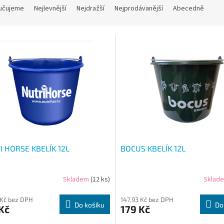
učujeme
Nejlevnější
Nejdražší
Nejprodávanější
Abecedně
I HORSE KBELÍK 12L
BOCUS KBELÍK 12L
Skladem
(12 ks)
Sklad
 Kč bez DPH
147,93 Kč bez DPH
Do košíku
Do
Kč
179 Kč