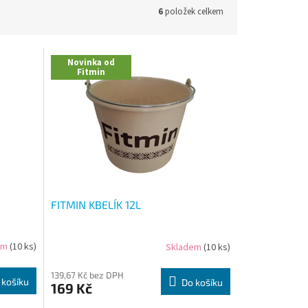
6
položek celkem
Novinka od
Fitmin
FITMIN KBELÍK 12L
em
(10 ks)
Skladem
(10 ks)
139,67 Kč bez DPH
 košíku
Do košíku
169 Kč