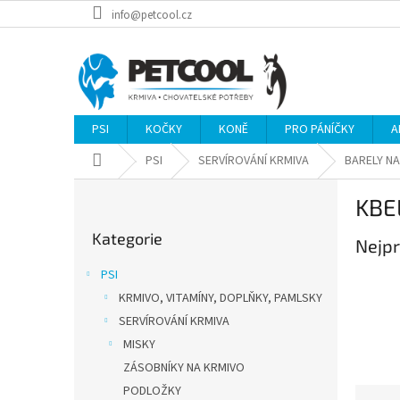
Přejít
info@petcool.cz
na
obsah
PSI
KOČKY
KONĚ
PRO PÁNÍČKY
A
Domů
PSI
SERVÍROVÁNÍ KRMIVA
BARELY N
P
KBE
o
Přeskočit
s
Kategorie
kategorie
Nejpr
t
r
PSI
a
KRMIVO, VITAMÍNY, DOPLŇKY, PAMLSKY
n
SERVÍROVÁNÍ KRMIVA
n
í
MISKY
p
ZÁSOBNÍKY NA KRMIVO
a
PODLOŽKY
Ř