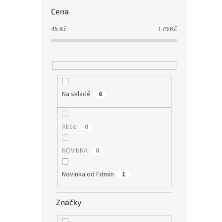
Cena
45
Kč
179
Kč
Na skladě
6
Akce
0
NOVINKA
0
Novinka od Fitmin
1
Značky