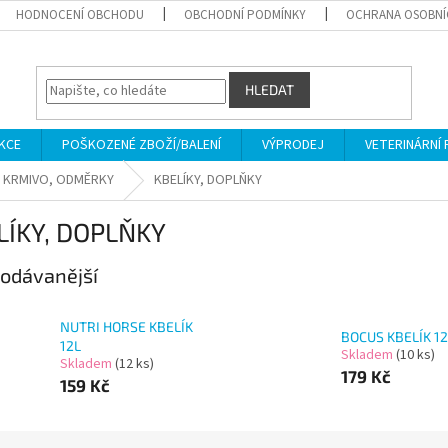
HODNOCENÍ OBCHODU
OBCHODNÍ PODMÍNKY
OCHRANA OSOBNÍ
HLEDAT
KCE
POŠKOZENÉ ZBOŽÍ/BALENÍ
VÝPRODEJ
VETERINÁRNÍ
A KRMIVO, ODMĚRKY
KBELÍKY, DOPLŇKY
LÍKY, DOPLŇKY
odávanější
NUTRI HORSE KBELÍK
BOCUS KBELÍK 12
12L
Skladem
(10 ks)
Skladem
(12 ks)
179 Kč
159 Kč