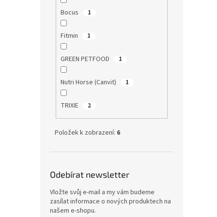
Bocus
1
Fitmin
1
GREEN PETFOOD
1
Nutri Horse (Canvit)
1
TRIXIE
2
Položek k zobrazení:
6
Odebírat newsletter
Vložte svůj e-mail a my vám budeme
zasílat informace o nových produktech na
našem e-shopu.