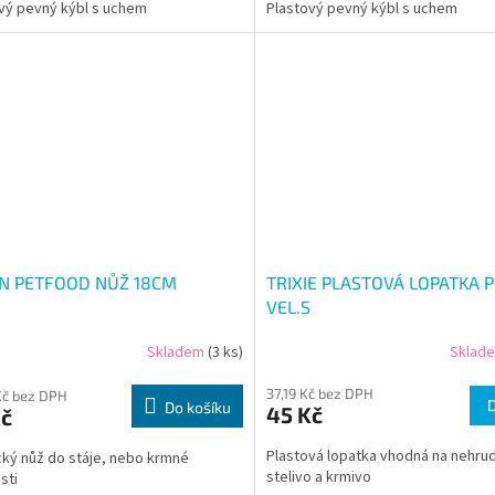
vý pevný kýbl s uchem
Plastový pevný kýbl s uchem
N PETFOOD NŮŽ 18CM
TRIXIE PLASTOVÁ LOPATKA 
VEL.S
Skladem
(3 ks)
Sklad
37,19 Kč bez DPH
Kč bez DPH
Do košíku
45 Kč
Kč
Plastová lopatka vhodná na nehrud
cký nůž do stáje, nebo krmné
stelivo a krmivo
sti