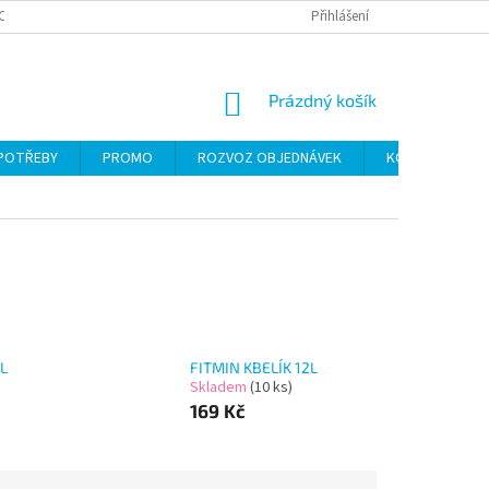
CH ÚDAJŮ
Přihlášení
NÁKUPNÍ
Prázdný košík
KOŠÍK
 POTŘEBY
PROMO
ROZVOZ OBJEDNÁVEK
KONTAKTY
L
FITMIN KBELÍK 12L
Skladem
(10 ks)
169 Kč