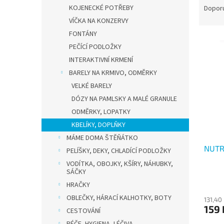
n
a
KOJENECKÉ POTŘEBY
Dopor
e
z
VÍČKA NA KONZERVY
l
e
FONTÁNY
V
n
PEČÍCÍ PODLOŽKY
ý
í
INTERAKTIVNÍ KRMENÍ
p
p
i
r
BARELY NA KRMIVO, ODMĚRKY
s
o
VELKÉ BARELY
p
d
DÓZY NA PAMLSKY A MALÉ GRANULE
r
u
ODMĚRKY, LOPATKY
o
k
KBELÍKY, DOPLŇKY
d
t
MÁME DOMA ŠTĚŇÁTKO
u
ů
NUTR
k
PELÍŠKY, DEKY, CHLADÍCÍ PODLOŽKY
t
VODÍTKA, OBOJKY, KŠÍRY, NÁHUBKY,
ů
SÁČKY
HRAČKY
OBLEČKY, HÁRACÍ KALHOTKY, BOTY
131,40
159 
CESTOVÁNÍ