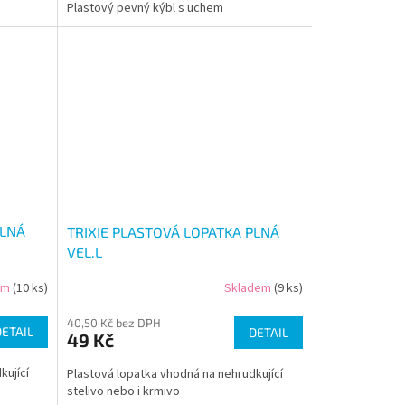
Plastový pevný kýbl s uchem
PLNÁ
TRIXIE PLASTOVÁ LOPATKA PLNÁ
VEL.L
em
(10 ks)
Skladem
(9 ks)
40,50 Kč bez DPH
DETAIL
DETAIL
49 Kč
kující
Plastová lopatka vhodná na nehrudkující
stelivo nebo i krmivo