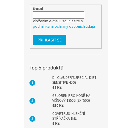
E-mail
Vložením e-mailu souhlasíte s
podmínkami ochrany osobních údajů
PŘIHLÁSIT SE
Top 5 produktů
Dr. CLAUDER'S SPECIAL DIET
SENSITIVE 400G
68 Kč
GELOREN PRO KONĚ HA
VIŠNOVÝ 1350G (3X450G)
950 Kč
COVETRUS INJEKČNÍ
STŘÍKAČKA 1ML
9 Kč