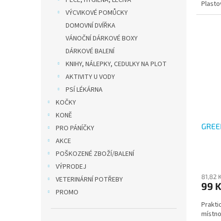
PÉČE, HYGIENA, LÉČIVA
Plasto
VÝCVIKOVÉ POMŮCKY
DOMOVNÍ DVÍŘKA
VÁNOČNÍ DÁRKOVÉ BOXY
DÁRKOVÉ BALENÍ
KNIHY, NÁLEPKY, CEDULKY NA PLOT
AKTIVITY U VODY
PSÍ LÉKÁRNA
KOČKY
KONĚ
GREE
PRO PÁNÍČKY
AKCE
POŠKOZENÉ ZBOŽÍ/BALENÍ
VÝPRODEJ
81,82 
VETERINÁRNÍ POTŘEBY
99 
PROMO
Prakti
místno