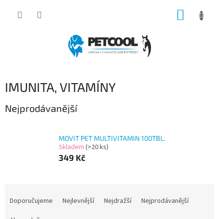
Přejít
NÁKUP
na
obsah
KOŠÍK
IMUNITA, VITAMÍNY
Nejprodávanější
MOVIT PET MULTIVITAMIN 100TBL.
Skladem
(>20 ks)
349 Kč
Ř
a
Doporučujeme
Nejlevnější
Nejdražší
Nejprodávanější
z