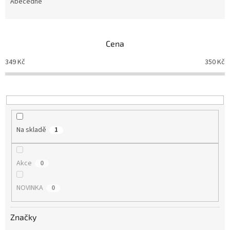
e
Abecedně
n
í
p
Cena
r
o
349
Kč
350
Kč
d
u
k
t
ů
Na skladě
1
Akce
0
NOVINKA
0
Značky