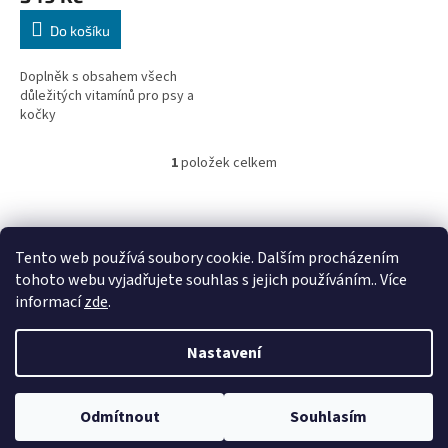
Do košíku
Doplněk s obsahem všech
důležitých vitamínů pro psy a
kočky
1
položek celkem
O
v
l
Z
á
á
d
p
Tento web používá soubory cookie. Dalším procházením
a
a
tohoto webu vyjadřujete souhlas s jejich používáním.. Více
c
t
informací
zde
.
í
í
p
Vytvořil Shoptet
r
Nastavení
v
k
y
Copyright 2026
PET COOL
. Všechna práva vyhrazena.
Upravit
Balíkovna za 50 Kč od hodnoty objednávky 1550 Kč. Zasíláme
Odmítnout
Souhlasím
v
nastavení cookies
Slovensko i Polsko. Granule do 14 kg nejlevněji přes Balíkovnu za 70 Kč.
ý