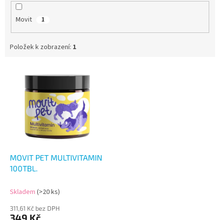
Movit
1
Položek k zobrazení:
1
V
ý
p
i
s
p
r
o
d
MOVIT PET MULTIVITAMIN
u
100TBL.
k
t
Skladem
(>20 ks)
ů
311,61 Kč bez DPH
349 Kč