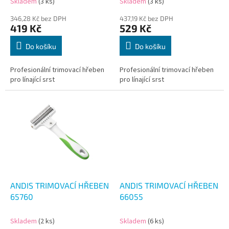
Skladem
(3 ks)
Skladem
(3 ks)
ů
346,28 Kč bez DPH
437,19 Kč bez DPH
419 Kč
529 Kč
Do košíku
Do košíku
Profesionální trimovací hřeben
Profesionální trimovací hřeben
pro línající srst
pro línající srst
ANDIS TRIMOVACÍ HŘEBEN
ANDIS TRIMOVACÍ HŘEBEN
65760
66055
Skladem
(2 ks)
Skladem
(6 ks)