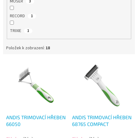
MOSER
3
RECORD
1
TRIXIE
1
Položek k zobrazení:
18
V
ý
p
i
s
p
r
o
d
ANDIS TRIMOVACÍ HŘEBEN
ANDIS TRIMOVACÍ HŘEBEN
u
66050
68765 COMPACT
k
t