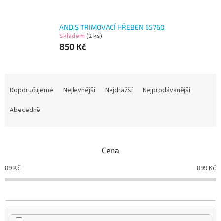
ANDIS TRIMOVACÍ HŘEBEN 65760
Skladem
(2 ks)
850 Kč
Ř
a
Doporučujeme
Nejlevnější
Nejdražší
Nejprodávanější
z
e
Abecedně
n
í
p
Cena
r
o
89
Kč
899
Kč
d
u
k
t
ů