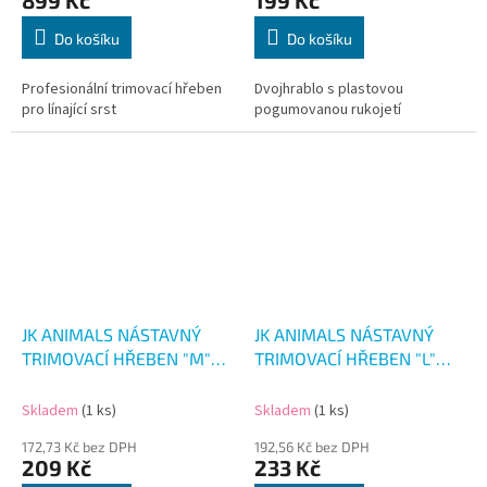
899 Kč
199 Kč
Do košíku
Do košíku
Profesionální trimovací hřeben
Dvojhrablo s plastovou
pro línající srst
pogumovanou rukojetí
JK ANIMALS NÁSTAVNÝ
JK ANIMALS NÁSTAVNÝ
TRIMOVACÍ HŘEBEN "M"
TRIMOVACÍ HŘEBEN "L"
76MM
100MM
Skladem
(1 ks)
Skladem
(1 ks)
172,73 Kč bez DPH
192,56 Kč bez DPH
209 Kč
233 Kč