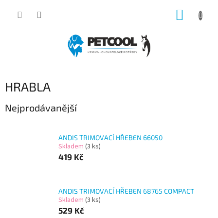
Přejít
NÁKUP
na
obsah
KOŠÍK
HRABLA
Nejprodávanější
ANDIS TRIMOVACÍ HŘEBEN 66050
Skladem
(3 ks)
419 Kč
ANDIS TRIMOVACÍ HŘEBEN 68765 COMPACT
Skladem
(3 ks)
529 Kč