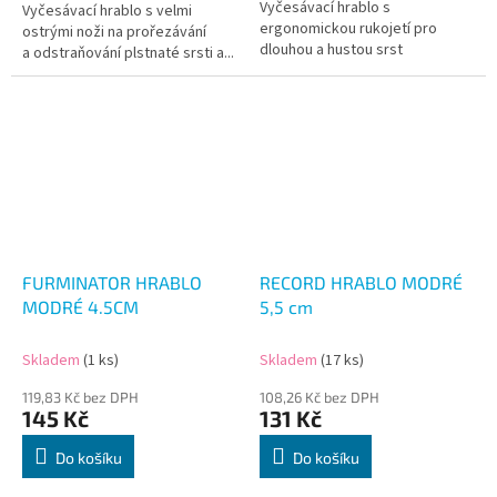
Vyčesávací hrablo s
Vyčesávací hrablo s velmi
ergonomickou rukojetí pro
ostrými noži na prořezávání
dlouhou a hustou srst
a odstraňování plstnaté srsti a...
FURMINATOR HRABLO
RECORD HRABLO MODRÉ
MODRÉ 4.5CM
5,5 cm
Skladem
(1 ks)
Skladem
(17 ks)
119,83 Kč bez DPH
108,26 Kč bez DPH
145 Kč
131 Kč
Do košíku
Do košíku