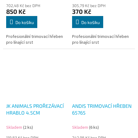
702,48 Kč bez DPH
305,79 Kč bez DPH
850 Kč
370 Kč
Do košíku
Do košíku
Profesionální trimovací hřeben
Profesionální trimovací hřeben
pro línající srst
pro línající srst
JK ANIMALS PROŘEZÁVACÍ
ANDIS TRIMOVACÍ HŘEBEN
HRABLO 4.5CM
65765
Skladem
(2 ks)
Skladem
(6 ks)
119,83 Kč bez DPH
742,98 Kč bez DPH