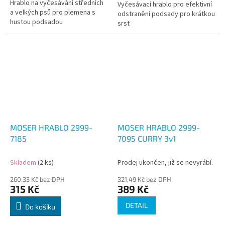
Hrablo na vyčesávání středních
Vyčesávací hrablo pro efektivní
a velkých psů pro plemena s
odstranění podsady pro krátkou
hustou podsadou
srst
MOSER HRABLO 2999-
MOSER HRABLO 2999-
7185
7095 CURRY 3v1
Skladem
(2 ks)
Prodej ukončen, již se nevyrábí.
260,33 Kč bez DPH
321,49 Kč bez DPH
315 Kč
389 Kč
DETAIL
Do košíku