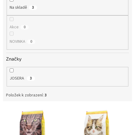
Na skladě
3
Akce
0
NOVINKA
0
Značky
JOSERA
3
Položek k zobrazení:
3
V
ý
p
i