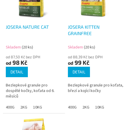
s
p
r
o
d
JOSERA NATURE CAT
JOSERA KITTEN
u
GRAINFREE
k
t
Skladem
(20 ks)
Skladem
(20 ks)
ů
od 87,50 Kč bez DPH
od 88,39 Kč bez DPH
98 Kč
99 Kč
od
od
DETAIL
DETAIL
Bezlepkové granule pro
Bezlepkové granule pro koťata,
dospělé kočky, koťata od 6.
březí a kojící kočky
měsíců
400G
2KG
10KG
400G
2KG
10KG