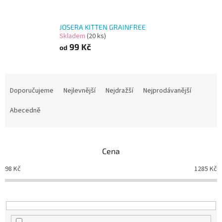
JOSERA KITTEN GRAINFREE
Skladem
(20 ks)
99 Kč
od
Ř
a
Doporučujeme
Nejlevnější
Nejdražší
Nejprodávanější
z
e
Abecedně
n
í
p
Cena
r
o
98
Kč
1285
Kč
d
u
k
t
ů