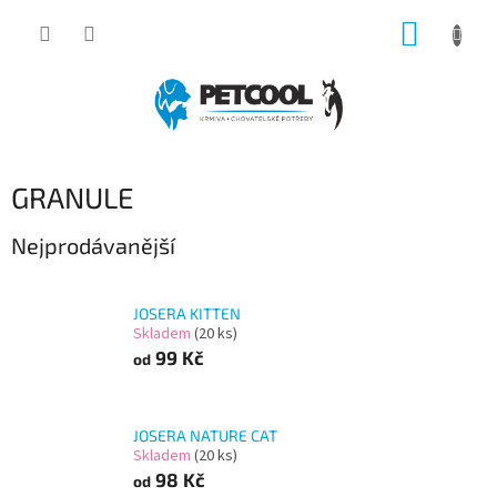
Přejít
NÁKUP
na
obsah
KOŠÍK
GRANULE
Nejprodávanější
JOSERA KITTEN
Skladem
(20 ks)
99 Kč
od
JOSERA NATURE CAT
Skladem
(20 ks)
98 Kč
od