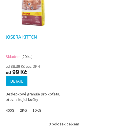
JOSERA KITTEN
Skladem
(20 ks)
od 88,39 Kč bez DPH
99 Kč
od
DETAIL
Bezlepkové granule pro koťata,
březí a kojící kočky
400G
2KG
10KG
3
položek celkem
O