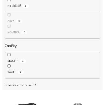
Na skladě
3
Akce
0
NOVINKA
0
Značky
MOSER
1
WAHL
2
Položek k zobrazení:
3
V
ý