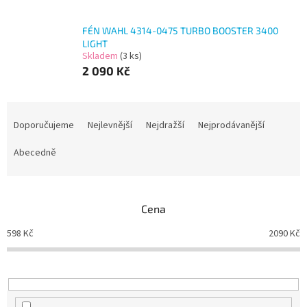
FÉN WAHL 4314-0475 TURBO BOOSTER 3400
LIGHT
Skladem
(3 ks)
2 090 Kč
Ř
a
Doporučujeme
Nejlevnější
Nejdražší
Nejprodávanější
z
e
Abecedně
n
í
p
Cena
r
o
598
Kč
2090
Kč
d
u
k
t
ů