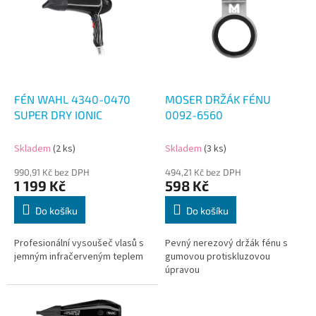
p
i
s
p
r
o
d
FÉN WAHL 4340-0470
MOSER DRŽÁK FÉNU
u
SUPER DRY IONIC
0092-6560
k
t
Skladem
(2 ks)
Skladem
(3 ks)
ů
990,91 Kč bez DPH
494,21 Kč bez DPH
1 199 Kč
598 Kč
Do košíku
Do košíku
Profesionální vysoušeč vlasů s
Pevný nerezový držák fénu s
jemným infračerveným teplem
gumovou protiskluzovou
úpravou