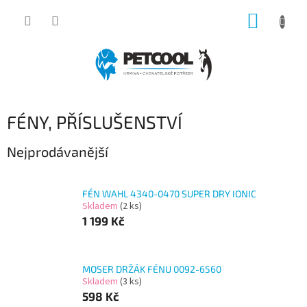
Přejít
NÁKUP
na
obsah
KOŠÍK
FÉNY, PŘÍSLUŠENSTVÍ
Nejprodávanější
FÉN WAHL 4340-0470 SUPER DRY IONIC
Skladem
(2 ks)
1 199 Kč
MOSER DRŽÁK FÉNU 0092-6560
Skladem
(3 ks)
598 Kč