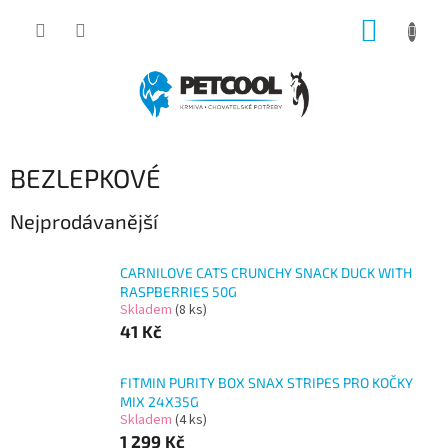
Přejít
NÁKUP
na
obsah
KOŠÍK
BEZLEPKOVÉ
Nejprodávanější
CARNILOVE CATS CRUNCHY SNACK DUCK WITH
RASPBERRIES 50G
Skladem
(8 ks)
41 Kč
FITMIN PURITY BOX SNAX STRIPES PRO KOČKY
MIX 24X35G
Skladem
(4 ks)
1 299 Kč