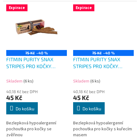
Expirace
Expirace
75 Kč
–40 %
75 Kč
–40 %
FITMIN PURITY SNAX
FITMIN PURITY SNAX
STRIPES PRO KOČKY
STRIPES PRO KOČKY
ZVĚŘINA 35G
KUŘECÍ 35G
Skladem
(6 ks)
Skladem
(6 ks)
40,18 Kč bez DPH
40,18 Kč bez DPH
45 Kč
45 Kč
Do košíku
Do košíku
Bezlepková hypoalergenní
Bezlepková hypoalergenní
pochoutka pro kočky se
pochoutka pro kočky s kuřecím
zvěřinou
masem