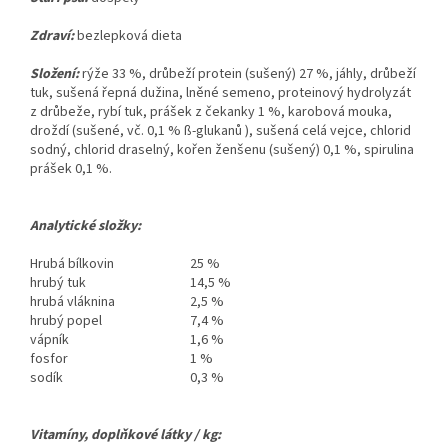
Zdraví:
bezlepková dieta
Složení:
rýže 33 %, drůbeží protein (sušený) 27 %, jáhly, drůbeží
tuk, sušená řepná dužina, lněné semeno, proteinový hydrolyzát
z drůbeže, rybí tuk, prášek z čekanky 1 %, karobová mouka,
droždí (sušené, vč. 0,1 % ß-glukanů ), sušená celá vejce, chlorid
sodný, chlorid draselný, kořen ženšenu (sušený) 0,1 %, spirulina
prášek 0,1 %.
Analytické složky:
Hrubá bílkovin
25 %
hrubý tuk
14,5 %
hrubá vláknina
2,5 %
hrubý popel
7,4 %
vápník
1,6 %
fosfor
1 %
sodík
0,3 %
Vitamíny, doplňkové látky / kg: