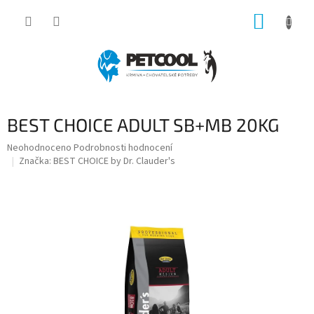
Přejít
NÁKUP
na
obsah
KOŠÍK
BEST CHOICE ADULT SB+MB 20KG
Průměrné
Neohodnoceno
Podrobnosti hodnocení
hodnocení
Značka:
BEST CHOICE by Dr. Clauder's
produktu
je
0,0
z
5
hvězdiček.