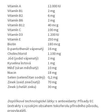
Vitamín A
12.000 IU
Vitamín B1
2 mg
Vitamín B2
6 mg
Vitamín B6
2 mg
Vitamín B12
40 mcg
Vitamín C
100 mg
Vitamín D3
1.200 IU
Vitamín E
250 mg
Biotin
180 mcg
D-pantothenát vápenatý
16 mg
Cholinchlorid
1.100 mg
Jód (jodid vápenatý)
2 mg
Kyselina listová
1 mg
Měď (síran měďnatý)
10 mg
Niacin
18 mg
Selen (seleničitan sodný)
0,2 mg
Zinek (oxid zinečnatý)
70 mg
Zinek (chelát zinku)
30 mg
Doplňkové technologické látky:
s antioxidanty: Přísady EC
(extrakty s vysokým obsahem tokoferolu přírodního původu,
propylgalát).