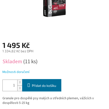
1 495 Kč
1 334,82 Kč bez DPH
Měrná
Skladem
(11 ks)
cena:
Možnosti doručení
Přidat do košíku
Granule pro dospělé psy malých a středních plemen, vážících v
dospělosti 5-25 kg