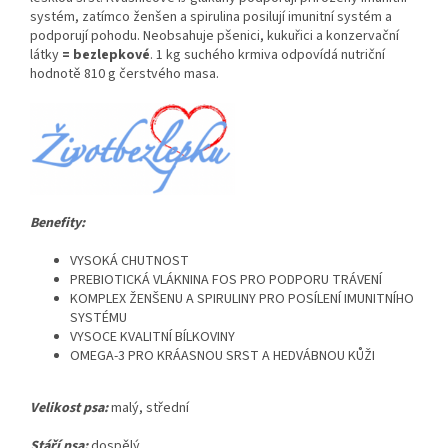
systém, zatímco ženšen a spirulina posilují imunitní systém a
podporují pohodu. Neobsahuje pšenici, kukuřici a konzervační
látky
= bezlepkové
. 1 kg suchého krmiva odpovídá nutriční
hodnotě 810 g čerstvého masa.
Benefity:
VYSOKÁ CHUTNOST
PREBIOTICKÁ VLÁKNINA FOS PRO PODPORU TRÁVENÍ
KOMPLEX ŽENŠENU A SPIRULINY PRO POSÍLENÍ IMUNITNÍHO
SYSTÉMU
VYSOCE KVALITNÍ BÍLKOVINY
OMEGA-3 PRO KRÁASNOU SRST A HEDVÁBNOU KŮŽI
Velikost psa:
malý, střední
Stáří psa:
dospělý