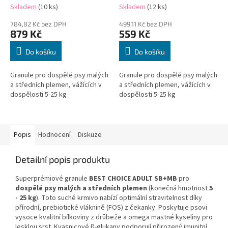
Skladem
(10 ks)
Skladem
(12 ks)
784,82 Kč bez DPH
499,11 Kč bez DPH
879 Kč
559 Kč
Do košíku
Do košíku
Granule pro dospělé psy malých
Granule pro dospělé psy malých
a středních plemen, vážících v
a středních plemen, vážících v
dospělosti 5-25 kg
dospělosti 5-25 kg
Popis
Hodnocení
Diskuze
Detailní popis produktu
Superprémiové granule
BEST CHOICE ADULT SB+MB
pro
dospělé psy malých a středních plemen
(konečná hmotnost
5
- 25 kg
). Toto suché krmivo nabízí optimální stravitelnost díky
přírodní, prebiotické vláknině (FOS) z čekanky. Poskytuje psovi
vysoce kvalitní bílkoviny z drůbeže a omega mastné kyseliny pro
lesklou srst. Kvasnicové ß-glukany podporují přirozený imunitní