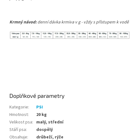
Krmný návod:
denní dávka krmiva v g - vždy s přístupem k vodě
Doplňkové parametry
Kategorie
:
PSI
Hmotnost
:
20 kg
Velikost psa
:
malý, střední
Stáří psa
:
dospělý
Obsahuje
:
drůbeží, rýže