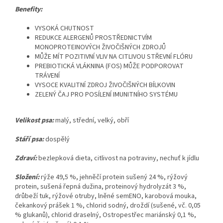
Benefity:
VYSOKÁ CHUTNOST
REDUKCE ALERGENŮ PROSTŘEDNICTVÍM
MONOPROTEINOVÝCH ŽIVOČIŠNÝCH ZDROJŮ
MŮŽE MÍT POZITIVNÍ VLIV NA CITLIVOU STŘEVNÍ FLÓRU
PREBIOTICKÁ VLÁKNINA (FOS) MŮŽE PODPOROVAT
TRÁVENÍ
VYSOCE KVALITNÍ ZDROJ ŽIVOČIŠNÝCH BÍLKOVIN
ZELENÝ ČAJ PRO POSÍLENÍ IMUNITNÍHO SYSTÉMU
Velikost psa:
malý, střední, velký, obří
Stáří psa:
dospělý
Zdraví:
bezlepková dieta,
citlivost na potraviny, nechuť k jídlu
Složení:
rýže 49,5 %, jehněčí protein sušený 24 %, rýžový
protein, sušená řepná dužina, proteinový hydrolyzát 3 %,
drůbeží tuk, rýžové otruby, lněné semENO, karobová mouka,
čekankový prášek 1 %, chlorid sodný, droždí (sušené, vč. 0,05
% glukanů), chlorid draselný, Ostropestřec mariánský 0,1 %,