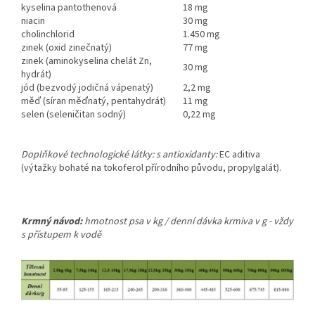
kyselina pantothenová
18 mg
niacin
30 mg
cholinchlorid
1.450 mg
zinek (oxid zinečnatý)
77 mg
zinek (aminokyselina chelát Zn,
30 mg
hydrát)
jód (bezvodý jodičná vápenatý)
2,2 mg
měď (síran měďnatý, pentahydrát)
11 mg
selen (seleničitan sodný)
0,22 mg
Doplňkové technologické látky: s antioxidanty:
EC aditiva
(výtažky bohaté na tokoferol přírodního původu, propylgalát).
Krmný návod:
hmotnost psa v kg / denní dávka krmiva v g - vždy
s přístupem k vodě