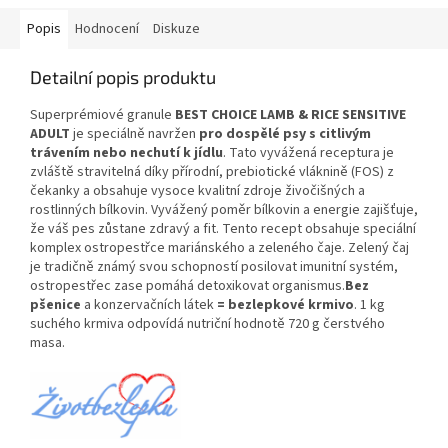
Popis
Hodnocení
Diskuze
Detailní popis produktu
Superprémiové granule
BEST CHOICE
LAMB & RICE SENSITIVE
ADULT
je speciálně navržen
pro dospělé psy
s citlivým
trávením nebo nechutí k jídlu
. Tato vyvážená receptura je
zvláště stravitelná díky přírodní, prebiotické vláknině (FOS) z
čekanky a obsahuje vysoce kvalitní zdroje živočišných a
rostlinných bílkovin. Vyvážený poměr bílkovin a energie zajišťuje,
že váš pes zůstane zdravý a fit. Tento recept obsahuje speciální
komplex ostropestřce mariánského a zeleného čaje. Zelený čaj
je tradičně známý svou schopností posilovat imunitní systém,
ostropestřec zase pomáhá detoxikovat organismus.
Bez
pšenice
a
konzervačních látek
= bezlepkové krmivo
.
1 kg
suchého krmiva odpovídá nutriční hodnotě 720 g čerstvého
masa.