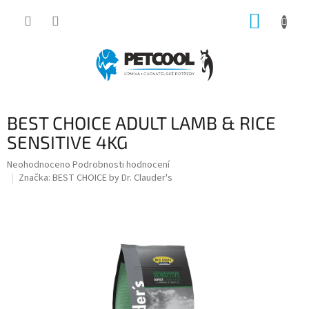
Přejít
NÁKUP
na
obsah
KOŠÍK
BEST CHOICE ADULT LAMB & RICE
SENSITIVE 4KG
Průměrné
Neohodnoceno
Podrobnosti hodnocení
hodnocení
Značka:
BEST CHOICE by Dr. Clauder's
produktu
je
0,0
z
5
hvězdiček.