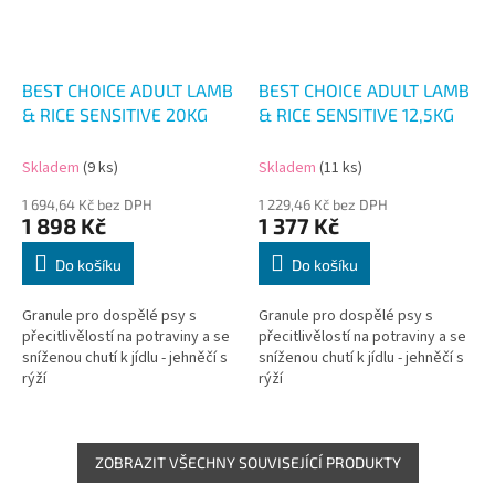
BEST CHOICE ADULT LAMB
BEST CHOICE ADULT LAMB
& RICE SENSITIVE 20KG
& RICE SENSITIVE 12,5KG
Skladem
(9 ks)
Skladem
(11 ks)
1 694,64 Kč bez DPH
1 229,46 Kč bez DPH
1 898 Kč
1 377 Kč
Do košíku
Do košíku
Granule pro dospělé psy s
Granule pro dospělé psy s
přecitlivělostí na potraviny a se
přecitlivělostí na potraviny a se
sníženou chutí k jídlu - jehněčí s
sníženou chutí k jídlu - jehněčí s
rýží
rýží
ZOBRAZIT VŠECHNY SOUVISEJÍCÍ PRODUKTY