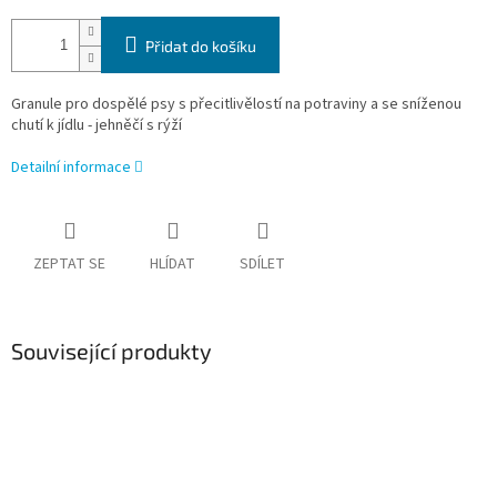
Přidat do košíku
Granule pro dospělé psy s přecitlivělostí na potraviny a se sníženou
chutí k jídlu - jehněčí s rýží
Detailní informace
ZEPTAT SE
HLÍDAT
SDÍLET
Související produkty