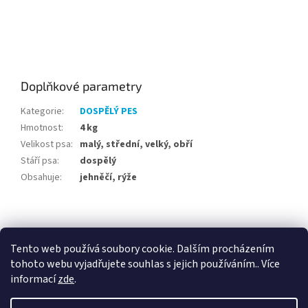
Doplňkové parametry
Kategorie
:
DOSPĚLÝ PES
Hmotnost
:
4 kg
Velikost psa
:
malý, střední, velký, obří
Stáří psa
:
dospělý
Obsahuje
:
jehněčí, rýže
Z
á
p
Tento web používá soubory cookie. Dalším procházením
a
tohoto webu vyjadřujete souhlas s jejich používáním.. Více
t
informací
zde
.
í
Vytvořil Shoptet