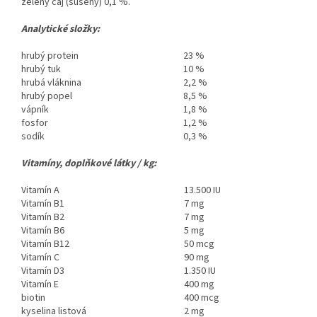
zelený čaj (sušený) 0,1 %.
Analytické složky:
hrubý protein
23 %
hrubý tuk
10 %
hrubá vláknina
2,2 %
hrubý popel
8,5 %
vápník
1,8 %
fosfor
1,2 %
sodík
0,3 %
Vitamíny
, doplňkové látky / kg:
Vitamín A
13.500 IU
Vitamín B1
7 mg
Vitamín B2
7 mg
Vitamín B6
5 mg
Vitamín B12
50 mcg
Vitamín C
90 mg
Vitamín D3
1.350 IU
Vitamín E
400 mg
biotin
400 mcg
kyselina listová
2 mg