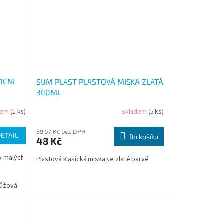
11CM
SUM PLAST PLASTOVÁ MISKA ZLATÁ
300ML
dem
(1 ks)
Skladem
(5 ks)
39,67 Kč bez DPH
DETAIL
Do košíku
48 Kč
y malých
Plastová klasická miska ve zlaté barvě
ůžová