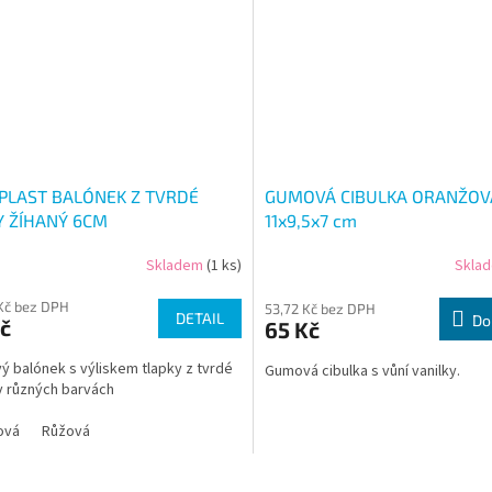
PLAST BALÓNEK Z TVRDÉ
GUMOVÁ CIBULKA ORANŽOV
 ŽÍHANÝ 6CM
11x9,5x7 cm
Skladem
(1 ks)
Skla
Kč bez DPH
53,72 Kč bez DPH
DETAIL
Do
č
65 Kč
 balónek s výliskem tlapky z tvrdé
Gumová cibulka s vůní vanilky.
 různých barvách
ová
Růžová
O