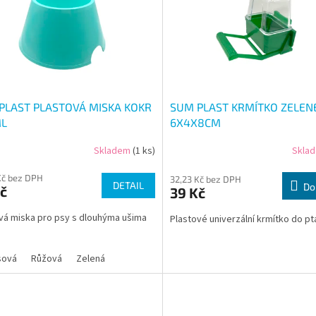
PLAST PLASTOVÁ MISKA KOKR
SUM PLAST KRMÍTKO ZELEN
L
6X4X8CM
Skladem
(1 ks)
Skla
Kč bez DPH
32,23 Kč bez DPH
DETAIL
Do
č
39 Kč
vá miska pro psy s dlouhýma ušima
Plastové univerzální krmítko do pt
sová
Růžová
Zelená