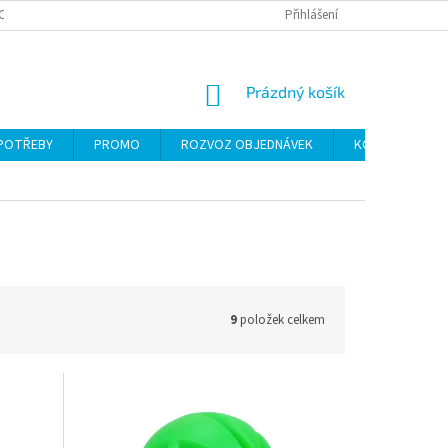
CH ÚDAJŮ
Přihlášení
NÁKUPNÍ
Prázdný košík
KOŠÍK
 POTŘEBY
PROMO
ROZVOZ OBJEDNÁVEK
KONTAKTY
9
položek celkem