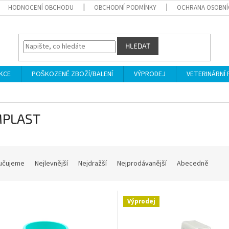
HODNOCENÍ OBCHODU
OBCHODNÍ PODMÍNKY
OCHRANA OSOBNÍ
HLEDAT
KCE
POŠKOZENÉ ZBOŽÍ/BALENÍ
VÝPRODEJ
VETERINÁRNÍ
PLAST
učujeme
Nejlevnější
Nejdražší
Nejprodávanější
Abecedně
Výprodej