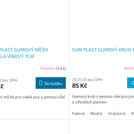
PLAST GUMOVÝ MÍČEK
SUM PLAST GUMOVÝ KRUH 
ÁLA VÍNOVÝ 7CM
Skladem
(1 ks)
Skla
70,25 Kč bez DPH
Kč bez DPH
Do košíku
85 Kč
Kč
Gumový kruh s jemnou vůní pro ps
 míček pro velké psy s jemnou vůní
a středních plemen
y
Fialová
Modrá
Oranžová
R