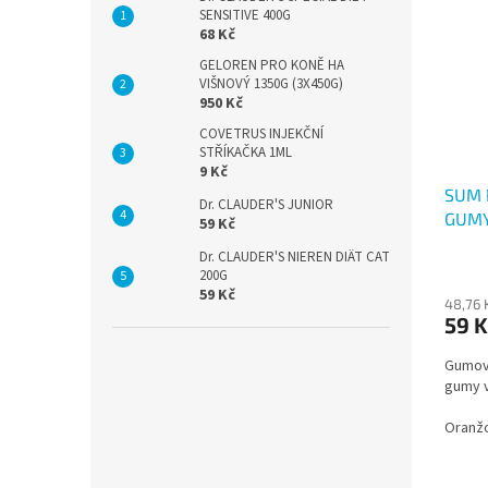
SENSITIVE 400G
68 Kč
GELOREN PRO KONĚ HA
VIŠNOVÝ 1350G (3X450G)
950 Kč
COVETRUS INJEKČNÍ
STŘÍKAČKA 1ML
9 Kč
SUM 
Dr. CLAUDER'S JUNIOR
GUMY
59 Kč
Dr. CLAUDER'S NIEREN DIÄT CAT
200G
59 Kč
48,76 
59 K
Gumový
gumy v
Oranž