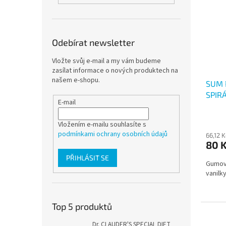
Odebírat newsletter
Vložte svůj e-mail a my vám budeme
zasílat informace o nových produktech na
našem e-shopu.
SUM 
SPIR
E-mail
Vložením e-mailu souhlasíte s
podmínkami ochrany osobních údajů
66,12 
80 
PŘIHLÁSIT SE
Gumový
vanilk
Top 5 produktů
Dr. CLAUDER'S SPECIAL DIET