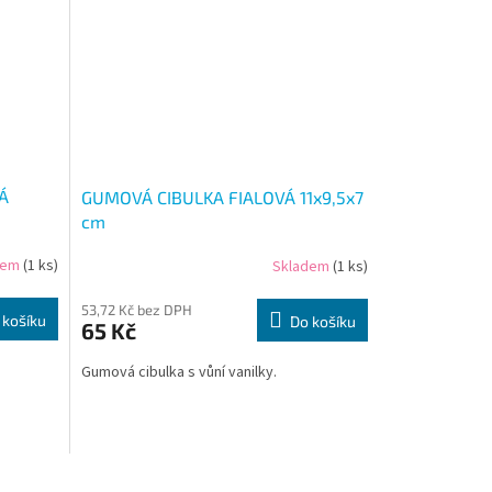
Á
GUMOVÁ CIBULKA FIALOVÁ 11x9,5x7
cm
dem
(1 ks)
Skladem
(1 ks)
53,72 Kč bez DPH
 košíku
Do košíku
65 Kč
Gumová cibulka s vůní vanilky.