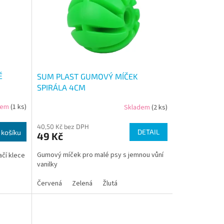
É
SUM PLAST GUMOVÝ MÍČEK
SPIRÁLA 4CM
dem
(1 ks)
Skladem
(2 ks)
40,50 Kč bez DPH
DETAIL
 košíku
49 Kč
Gumový míček pro malé psy s jemnou vůní
ačí klece
vanilky
Červená
Zelená
Žlutá