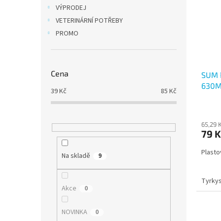
i
r
n
VÝPRODEJ
s
o
e
VETERINÁRNÍ POTŘEBY
p
d
l
r
u
PROMO
o
k
d
t
u
ů
Cena
SUM 
k
630M
t
39
Kč
85
Kč
ů
65,29 
79 K
Plasto
Na skladě
9
Tyrky
Akce
0
NOVINKA
0