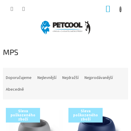
Přejít
NÁKUP
na
obsah
KOŠÍK
MPS
Ř
a
Doporučujeme
Nejlevnější
Nejdražší
Nejprodávanější
z
e
Abecedně
n
í
V
p
Sleva
Sleva
ý
r
poškozeného
poškozeného
zboží
zboží
p
o
i
d