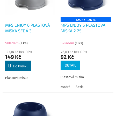
s
u
p
k
r
t
o
ů
125 Kč
–26 %
d
MPS ENJOY 6 PLASTOVÁ
MPS ENJOY 5 PLASTOVÁ
u
MISKA ŠEDÁ 3L
MISKA 2.25L
k
t
Skladem
(1 ks)
Skladem
(1 ks)
ů
123,14 Kč bez DPH
76,03 Kč bez DPH
149 Kč
92 Kč
DETAIL
Do košíku
Plastová miska
Plastová miska
Modrá
Šedá