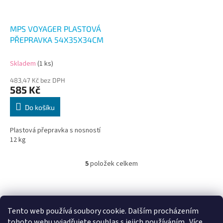
MPS VOYAGER PLASTOVÁ
PŘEPRAVKA 54X35X34CM
Skladem
(1 ks)
483,47 Kč bez DPH
585 Kč
Do košíku
Plastová přepravka s nosností
12 kg
5
položek celkem
O
v
l
Z
á
á
d
p
Tento web používá soubory cookie. Dalším procházením
a
a
tohoto webu vyjadřujete souhlas s jejich používáním.. Více