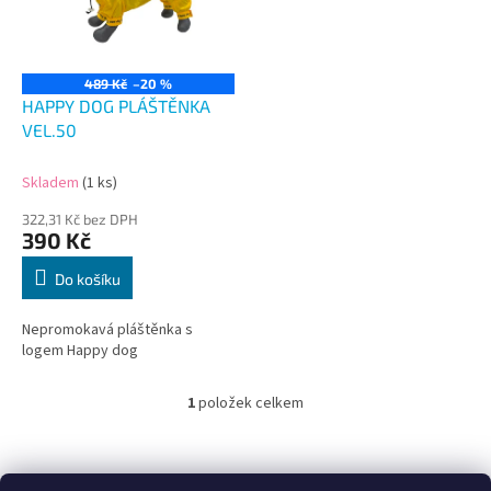
s
u
p
k
r
t
o
ů
489 Kč
–20 %
d
HAPPY DOG PLÁŠTĚNKA
u
VEL.50
k
t
Skladem
(1 ks)
ů
322,31 Kč bez DPH
390 Kč
Do košíku
Nepromokavá pláštěnka s
logem Happy dog
1
položek celkem
O
v
l
Z
á
á