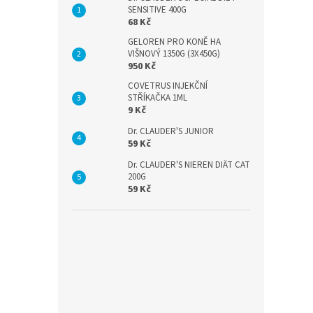
SENSITIVE 400G
68 Kč
GELOREN PRO KONĚ HA
VIŠNOVÝ 1350G (3X450G)
950 Kč
COVETRUS INJEKČNÍ
STŘÍKAČKA 1ML
9 Kč
Dr. CLAUDER'S JUNIOR
59 Kč
Dr. CLAUDER'S NIEREN DIÄT CAT
200G
59 Kč