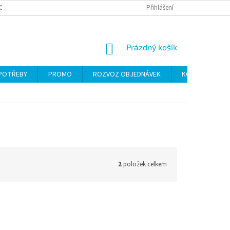
CH ÚDAJŮ
Přihlášení
NÁKUPNÍ
Prázdný košík
KOŠÍK
 POTŘEBY
PROMO
ROZVOZ OBJEDNÁVEK
KONTAKTY
2
položek celkem