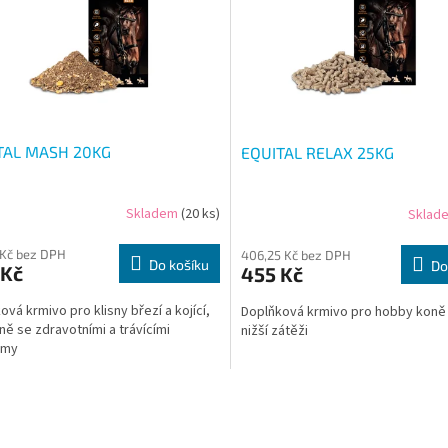
TAL MASH 20KG
EQUITAL RELAX 25KG
Skladem
(20 ks)
Sklad
 Kč bez DPH
406,25 Kč bez DPH
Do košíku
Do
 Kč
455 Kč
ová krmivo pro klisny březí a kojící,
Doplňková krmivo pro hobby koně 
ně se zdravotními a trávícími
nižší zátěži
émy
O
v
l