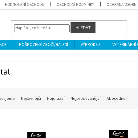
HODNOCENÍ OBCHODU
OBCHODNÍ PODMÍNKY
OCHRANA OSOBNÍ
HLEDAT
KCE
POŠKOZENÉ ZBOŽÍ/BALENÍ
VÝPRODEJ
VETERINÁRNÍ
tal
učujeme
Nejlevnější
Nejdražší
Nejprodávanější
Abecedně