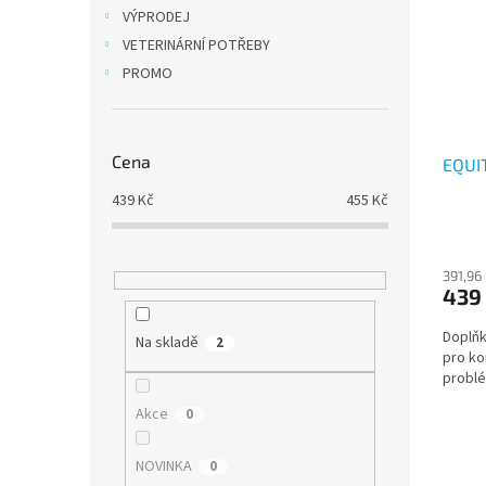
i
r
n
VÝPRODEJ
s
o
e
VETERINÁRNÍ POTŘEBY
p
d
l
r
u
PROMO
o
k
d
t
u
ů
Cena
EQUI
k
t
439
Kč
455
Kč
ů
391,96
439
Doplňk
Na skladě
2
pro ko
probl
Akce
0
NOVINKA
0