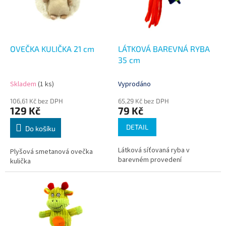
s
u
p
k
r
t
o
ů
d
OVEČKA KULIČKA 21 cm
LÁTKOVÁ BAREVNÁ RYBA
u
35 cm
k
t
Skladem
(1 ks)
Vyprodáno
ů
106,61 Kč bez DPH
65,29 Kč bez DPH
129 Kč
79 Kč
DETAIL
Do košíku
Látková síťovaná ryba v
Plyšová smetanová ovečka
barevném provedení
kulička