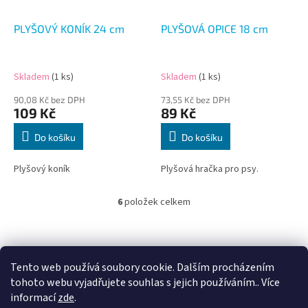
PLYŠOVÝ KONÍK 24 cm
PLYŠOVÁ OPICE 18 cm
Skladem
(1 ks)
Skladem
(1 ks)
90,08 Kč bez DPH
73,55 Kč bez DPH
109 Kč
89 Kč
Do košíku
Do košíku
Plyšový koník
Plyšová hračka pro psy.
6
položek celkem
O
v
l
Z
á
á
d
p
Tento web používá soubory cookie. Dalším procházením
a
a
tohoto webu vyjadřujete souhlas s jejich používáním.. Více
c
t
informací
zde
.
í