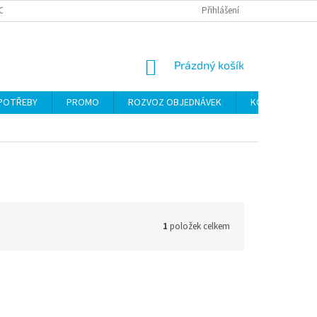
CH ÚDAJŮ
Přihlášení
NÁKUPNÍ
Prázdný košík
KOŠÍK
 POTŘEBY
PROMO
ROZVOZ OBJEDNÁVEK
KONTAKTY
1
položek celkem