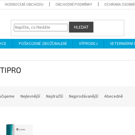
HODNOCENÍ OBCHODU
OBCHODNÍ PODMÍNKY
OCHRANA OSOBNÍ
HLEDAT
KCE
POŠKOZENÉ ZBOŽÍ/BALENÍ
VÝPRODEJ
VETERINÁRNÍ
TIPRO
učujeme
Nejlevnější
Nejdražší
Nejprodávanější
Abecedně