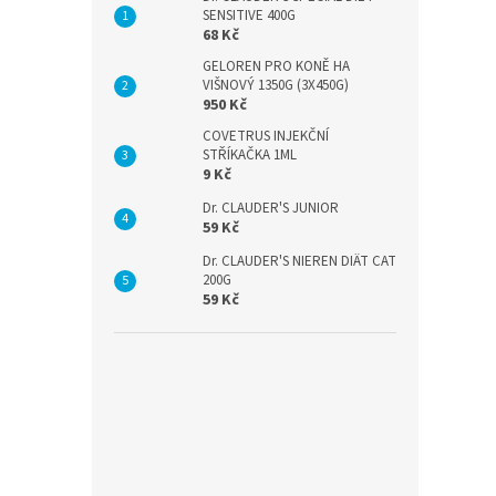
SENSITIVE 400G
68 Kč
GELOREN PRO KONĚ HA
VIŠNOVÝ 1350G (3X450G)
950 Kč
COVETRUS INJEKČNÍ
STŘÍKAČKA 1ML
9 Kč
Dr. CLAUDER'S JUNIOR
59 Kč
Dr. CLAUDER'S NIEREN DIÄT CAT
200G
59 Kč