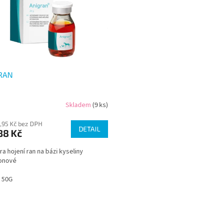
RAN
Skladem
(9 ks)
,95 Kč bez DPH
DETAIL
88 Kč
a hojení ran na bázi kyseliny
ronové
50G
O
v