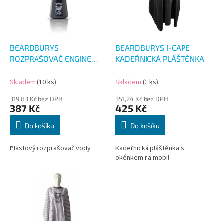
s
u
p
k
r
t
o
ů
d
BEARDBURYS
BEARDBURYS I-CAPE
u
ROZPRAŠOVAČ ENGINE
KADEŘNICKÁ PLÁŠTĚNKA
k
300ML
t
Skladem
(10 ks)
Skladem
(3 ks)
ů
319,83 Kč bez DPH
351,24 Kč bez DPH
387 Kč
425 Kč
Do košíku
Do košíku
Plastový rozprašovač vody
Kadeřnická pláštěnka s
okénkem na mobil