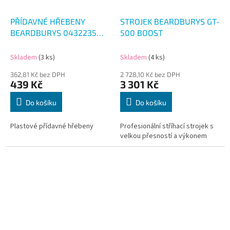
PŘÍDAVNÉ HŘEBENY
STROJEK BEARDBURYS GT-
BEARDBURYS 0432235
500 BOOST
COLOUR 8KS
Skladem
(3 ks)
Skladem
(4 ks)
362,81 Kč bez DPH
2 728,10 Kč bez DPH
439 Kč
3 301 Kč
Do košíku
Do košíku
Plastové přídavné hřebeny
Profesionální stříhací strojek s
velkou přesností a výkonem