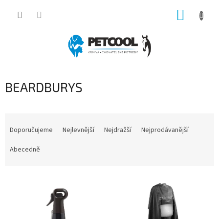
Přejít
NÁKUP
na
obsah
KOŠÍK
BEARDBURYS
Ř
a
Doporučujeme
Nejlevnější
Nejdražší
Nejprodávanější
z
e
Abecedně
n
í
V
p
ý
r
p
o
i
d