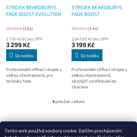
STROJEK BEARDBURYS
STROJEK BEARDBURYS
FADE BOOST EVOLUTION
FADE BOOST
Skladem
(2 ks)
Skladem
(1 ks)
2 726,45 Kč bez DPH
2 643,80 Kč bez DPH
3 299 Kč
3 199 Kč
Do košíku
Do košíku
Profesionální stříhací strojek s
Profesionální stříhací strojek s
velkou všestranností, pro
velkou všestranností,
techniku fade
obzvlášť zastřihávání do
ztracena
8
položek celkem
O
v
l
Z
á
á
d
p
Tento web používá soubory cookie. Dalším procházením
a
a