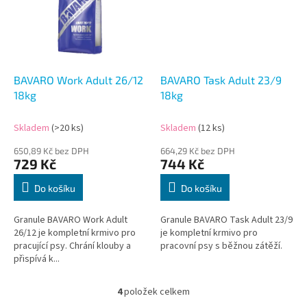
BAVARO Work Adult 26/12
BAVARO Task Adult 23/9
18kg
18kg
Skladem
(>20 ks)
Skladem
(12 ks)
650,89 Kč bez DPH
664,29 Kč bez DPH
729 Kč
744 Kč
Do košíku
Do košíku
Granule BAVARO Work Adult
Granule BAVARO Task Adult 23/9
26/12 je kompletní krmivo pro
je kompletní krmivo pro
pracující psy. Chrání klouby a
pracovní psy s běžnou zátěží.
přispívá k...
4
položek celkem
O