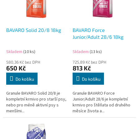
s
u
p
k
r
t
o
ů
d
BAVARO Solid 20/8 18kg
BAVARO Force
u
Junior/Adult 28/6 18kg
k
t
Skladem
(10 ks)
Skladem
(13 ks)
ů
580,36 Kč bez DPH
725,89 Kč bez DPH
650 Kč
813 Kč
Do košíku
Do košíku
Granule BAVARO Solid 20/8 je
Granule BAVARO Force
kompletní krmivo pro starší psy,
Junior/Adult 28/6 je kompletní
nebo pro méně aktivní psy s
krmivo pro štěňata od druhého
menšími...
měsíce života a...