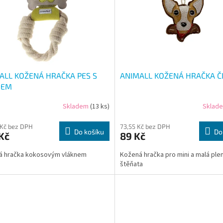
ALL KOŽENÁ HRAČKA PES S
ANIMALL KOŽENÁ HRAČKA Č
HEM
Skladem
(13 ks)
Sklad
 Kč bez DPH
73,55 Kč bez DPH
Do košíku
Do
Kč
89 Kč
á hračka kokosovým vláknem
Kožená hračka pro mini a malá pl
štěňata