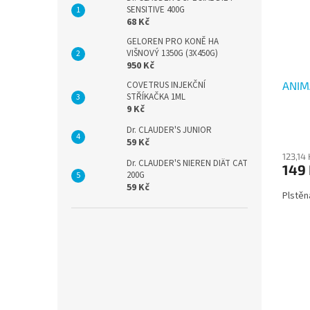
SENSITIVE 400G
68 Kč
GELOREN PRO KONĚ HA
VIŠNOVÝ 1350G (3X450G)
950 Kč
COVETRUS INJEKČNÍ
ANIM
STŘÍKAČKA 1ML
9 Kč
Dr. CLAUDER'S JUNIOR
59 Kč
123,14
Dr. CLAUDER'S NIEREN DIÄT CAT
149
200G
59 Kč
Plstěn