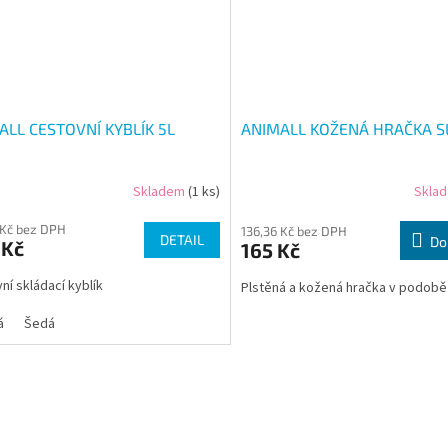
ALL CESTOVNÍ KYBLÍK 5L
ANIMALL KOŽENÁ HRAČKA S
Skladem
(1 ks)
Skla
 Kč bez DPH
136,36 Kč bez DPH
DETAIL
Do
 Kč
165 Kč
ní skládací kyblík
Plstěná a kožená hračka v podobě
á
Šedá