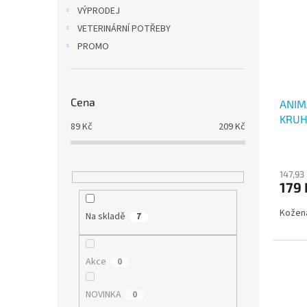
i
r
n
VÝPRODEJ
s
o
e
VETERINÁRNÍ POTŘEBY
p
d
l
r
u
PROMO
o
k
d
t
u
ů
Cena
ANIM
k
KRU
t
89
Kč
209
Kč
ů
147,93
179 
Kožen
Na skladě
7
Akce
0
NOVINKA
0