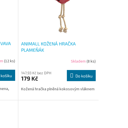
IVAVA
ANIMALL KOŽENÁ HRAČKA
PLAMEŇÁK
em
(12 ks)
Skladem
(8 ks)
147,93 Kč bez DPH
 košíku
Do košíku
179 Kč
emena,
Kožená hračka plněná kokosovým vláknem