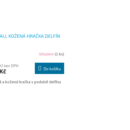
ALL KOŽENÁ HRAČKA DELFÍN
Skladem
(1 ks)
 Kč bez DPH
Do košíku
 Kč
á a kožená hračka v podobě delfína
O
v
l
á
d
a
c