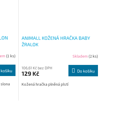
LON
ANIMALL KOŽENÁ HRAČKA BABY
ŽRALOK
dem
(1 ks)
Skladem
(2 ks)
106,61 Kč bez DPH
 košíku
Do košíku
129 Kč
 slona
Kožená hračka plněná plstí