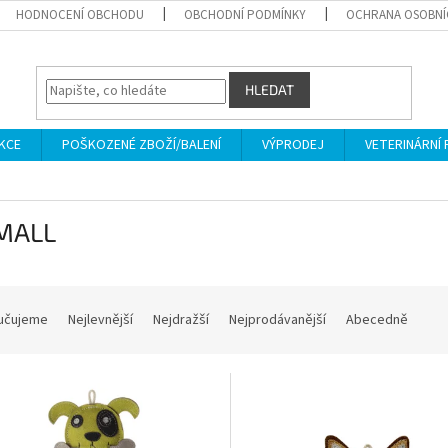
HODNOCENÍ OBCHODU
OBCHODNÍ PODMÍNKY
OCHRANA OSOBNÍ
HLEDAT
KCE
POŠKOZENÉ ZBOŽÍ/BALENÍ
VÝPRODEJ
VETERINÁRNÍ
MALL
učujeme
Nejlevnější
Nejdražší
Nejprodávanější
Abecedně