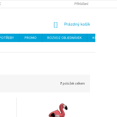
CH ÚDAJŮ
Přihlášení
NÁKUPNÍ
Prázdný košík
KOŠÍK
 POTŘEBY
PROMO
ROZVOZ OBJEDNÁVEK
KONTAKTY
7
položek celkem