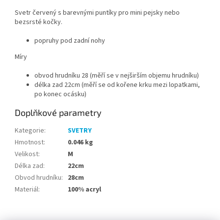
Svetr červený s barevnými puntíky pro mini pejsky nebo
bezsrsté kočky.
popruhy pod zadní nohy
Míry
obvod hrudníku 28 (měří se v nejširším objemu hrudníku)
délka zad 22cm (měří se od kořene krku mezi lopatkami,
po konec ocásku)
Doplňkové parametry
Kategorie
:
SVETRY
Hmotnost
:
0.046 kg
Velikost
:
M
Délka zad
:
22cm
Obvod hrudníku
:
28cm
Materiál
:
100% acryl
Z