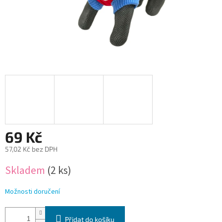
69 Kč
57,02 Kč bez DPH
Měrná
Skladem
(2 ks)
cena:
Možnosti doručení
Přidat do košíku