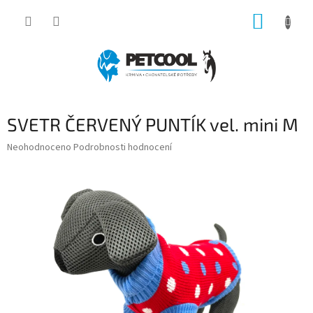
Přejít
NÁKUP
na
obsah
KOŠÍK
SVETR ČERVENÝ PUNTÍK vel. mini M
Průměrné
Neohodnoceno
Podrobnosti hodnocení
hodnocení
produktu
je
0,0
z
5
hvězdiček.