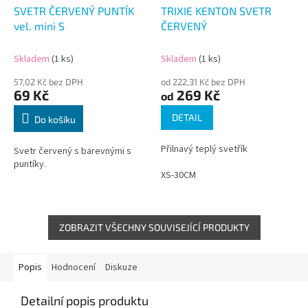
SVETR ČERVENÝ PUNTÍK
TRIXIE KENTON SVETR
vel. mini S
ČERVENÝ
Skladem
(1 ks)
Skladem
(1 ks)
57,02 Kč bez DPH
od 222,31 Kč bez DPH
69 Kč
269 Kč
od
DETAIL
Do košíku
Přilnavý teplý svetřík
Svetr červený s barevnými s
puntíky.
XS-30CM
ZOBRAZIT VŠECHNY SOUVISEJÍCÍ PRODUKTY
Popis
Hodnocení
Diskuze
Detailní popis produktu