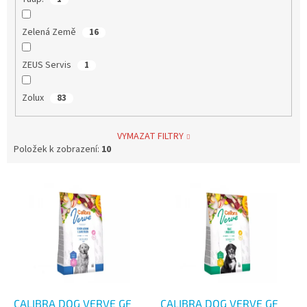
Zelená Země
16
ZEUS Servis
1
Zolux
83
VYMAZAT FILTRY
Položek k zobrazení:
10
V
ý
p
i
s
p
r
o
d
CALIBRA DOG VERVE GF
CALIBRA DOG VERVE GF