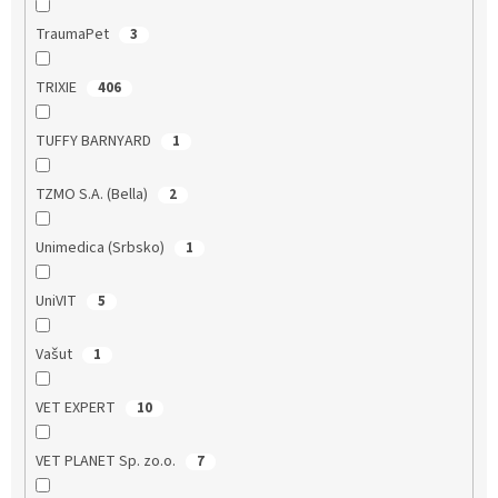
TraumaPet
3
TRIXIE
406
TUFFY BARNYARD
1
TZMO S.A. (Bella)
2
Unimedica (Srbsko)
1
UniVIT
5
Vašut
1
VET EXPERT
10
VET PLANET Sp. zo.o.
7