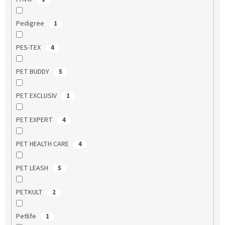
Pedigree
1
PES-TEX
4
PET BUDDY
5
PET EXCLUSIV
1
PET EXPERT
4
PET HEALTH CARE
4
PET LEASH
5
PETKULT
2
Petlife
1