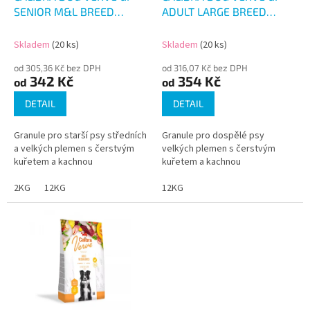
u
SENIOR M&L BREED
ADULT LARGE BREED
k
CHICKEN&DUCK
CHICKEN&DUCK
t
Skladem
(20 ks)
Skladem
(20 ks)
ů
od 305,36 Kč bez DPH
od 316,07 Kč bez DPH
342 Kč
354 Kč
od
od
DETAIL
DETAIL
Granule pro starší psy středních
Granule pro dospělé psy
a velkých plemen s čerstvým
velkých plemen s čerstvým
kuřetem a kachnou
kuřetem a kachnou
2KG
12KG
12KG