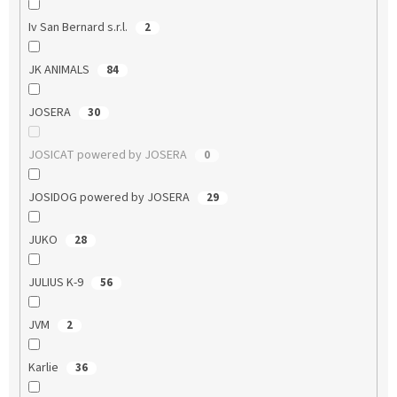
Iv San Bernard s.r.l.
2
JK ANIMALS
84
JOSERA
30
JOSICAT powered by JOSERA
0
JOSIDOG powered by JOSERA
29
JUKO
28
JULIUS K-9
56
JVM
2
Karlie
36