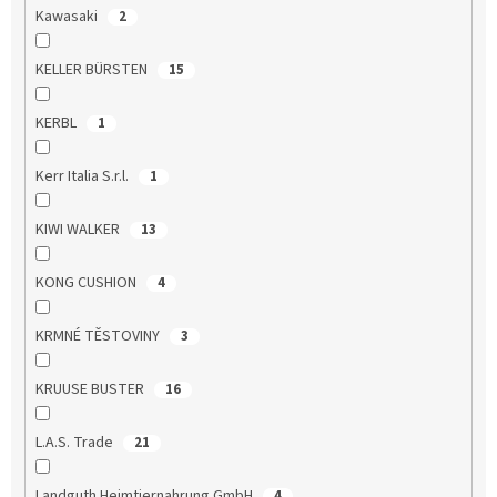
Kawasaki
2
KELLER BÜRSTEN
15
KERBL
1
Kerr Italia S.r.l.
1
KIWI WALKER
13
KONG CUSHION
4
KRMNÉ TĚSTOVINY
3
KRUUSE BUSTER
16
L.A.S. Trade
21
Landguth Heimtiernahrung GmbH
4