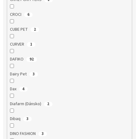
CROCI
6
CUBE PET
2
CURVER
1
DAFIKO
92
Dairy Pet
3
Dax
4
Diafarm (Dánsko)
2
Dibaq
3
DINO FASHION
3