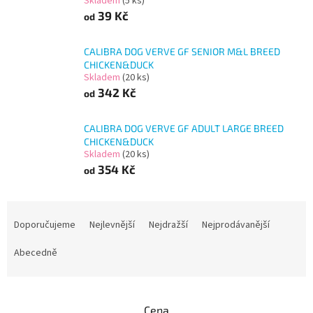
Skladem
(5 ks)
39 Kč
od
CALIBRA DOG VERVE GF SENIOR M&L BREED
CHICKEN&DUCK
Skladem
(20 ks)
342 Kč
od
CALIBRA DOG VERVE GF ADULT LARGE BREED
CHICKEN&DUCK
Skladem
(20 ks)
354 Kč
od
Ř
a
Doporučujeme
Nejlevnější
Nejdražší
Nejprodávanější
z
e
Abecedně
n
í
p
Cena