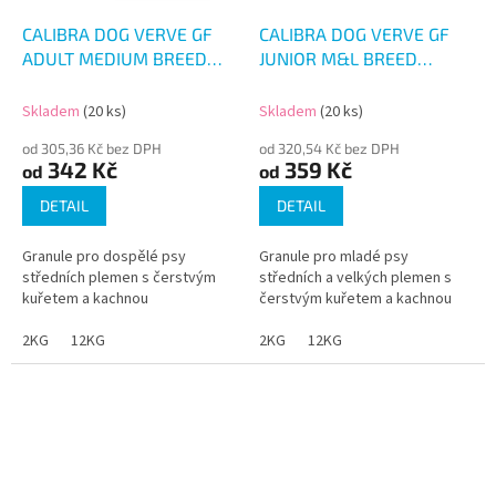
CALIBRA DOG VERVE GF
CALIBRA DOG VERVE GF
ADULT MEDIUM BREED
JUNIOR M&L BREED
CHICKEN&DUCK
CHICKEN&DUCK
Skladem
(20 ks)
Skladem
(20 ks)
od 305,36 Kč bez DPH
od 320,54 Kč bez DPH
342 Kč
359 Kč
od
od
DETAIL
DETAIL
Granule pro dospělé psy
Granule pro mladé psy
středních plemen s čerstvým
středních a velkých plemen s
kuřetem a kachnou
čerstvým kuřetem a kachnou
2KG
12KG
2KG
12KG