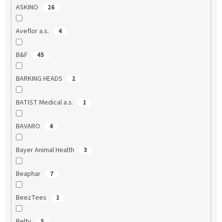
ASKINO
26
Aveflor a.s.
4
B&F
45
BARKING HEADS
2
BATIST Medical a.s.
1
BAVARO
4
Bayer Animal Health
3
Beaphar
7
BeezTees
1
Belty
5