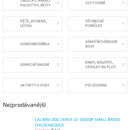
OBLEČKY, HÁRACÍ
CESTOVÁNÍ
KALHOTKY, BOTY
PÉČE, HYGIENA,
VÝCVIKOVÉ
LÉČIVA
POMŮCKY
VÁNOČNÍ DÁRKOVÉ
DOMOVNÍ DVÍŘKA
BOXY
KNIHY, NÁLEPKY,
DÁRKOVÉ BALENÍ
CEDULKY NA PLOT
AKTIVITY U VODY
PSÍ LÉKÁRNA
Nejprodávanější
CALIBRA DOG VERVE GF SENIOR SMALL BREED
CHICKEN&DUCK