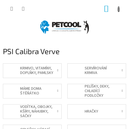
Přejít
NÁKUP
na
obsah
KOŠÍK
PSI Calibra Verve
KRMIVO, VITAMÍNY,
SERVÍROVÁNÍ
DOPLŇKY, PAMLSKY
KRMIVA
PELÍŠKY, DEKY,
MÁME DOMA
CHLADÍCÍ
ŠTĚŇÁTKO
PODLOŽKY
VODÍTKA, OBOJKY,
KŠÍRY, NÁHUBKY,
HRAČKY
SÁČKY