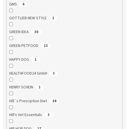
GMS
4
GOTTLIEB NEW STYLE
2
GREEN IDEA
30
GREEN PETFOOD
13
HAPPY DOG
1
HEALTHFOOD24 GmbH
3
HENRY SCHEIN
1
Hill´s Presciption Diet
34
Hill's Vet Essentials
3
HIP HOP DOG
17