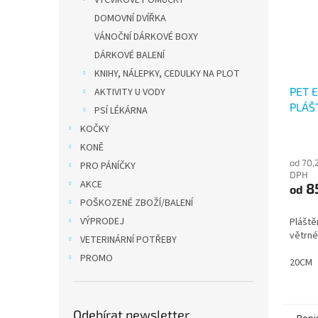
VÝCVIKOVÉ POMŮCKY
DOMOVNÍ DVÍŘKA
VÁNOČNÍ DÁRKOVÉ BOXY
DÁRKOVÉ BALENÍ
KNIHY, NÁLEPKY, CEDULKY NA PLOT
PET 
AKTIVITY U VODY
PLÁŠ
PSÍ LÉKÁRNA
KOČKY
KONĚ
od 70,
PRO PÁNÍČKY
DPH
AKCE
8
od
POŠKOZENÉ ZBOŽÍ/BALENÍ
VÝPRODEJ
Pláště
větrné
VETERINÁRNÍ POTŘEBY
PROMO
20CM
Odebírat newsletter