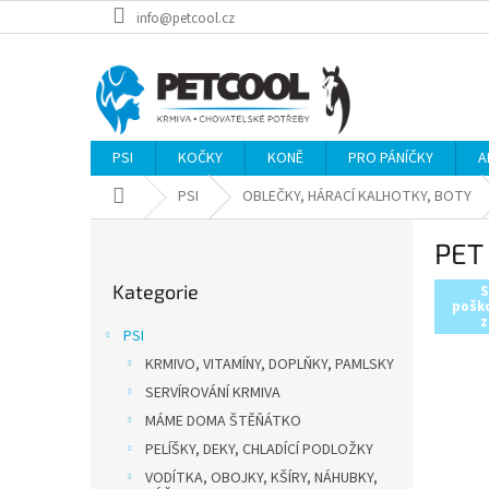
Přejít
info@petcool.cz
na
obsah
PSI
KOČKY
KONĚ
PRO PÁNÍČKY
A
Domů
PSI
OBLEČKY, HÁRACÍ KALHOTKY, BOTY
P
PET
o
Přeskočit
s
Kategorie
kategorie
S
t
pošk
z
r
PSI
a
KRMIVO, VITAMÍNY, DOPLŇKY, PAMLSKY
n
SERVÍROVÁNÍ KRMIVA
n
í
MÁME DOMA ŠTĚŇÁTKO
p
PELÍŠKY, DEKY, CHLADÍCÍ PODLOŽKY
a
VODÍTKA, OBOJKY, KŠÍRY, NÁHUBKY,