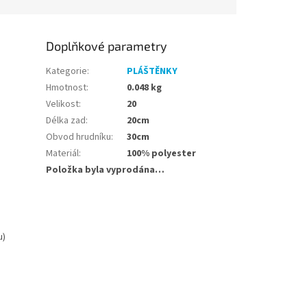
Doplňkové parametry
Kategorie
:
PLÁŠTĚNKY
Hmotnost
:
0.048 kg
Velikost
:
20
Délka zad
:
20cm
Obvod hrudníku
:
30cm
Materiál
:
100% polyester
Položka byla vyprodána…
u)