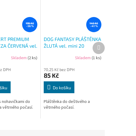
195 Kč
145 Kč
–56 %
–41 %
ERT PREMIUM
DOG FANTASY PLÁŠTĚNKA
Další
ZA ČERVENÁ vel.
ŽLUTÁ vel. mini 20
produkt
Skladem
(2 ks)
Skladem
(1 ks)
ez DPH
70,25 Kč bez DPH
85 Kč
šíku
Do košíku
s nohavičkami do
Pláštěnka do deštivého a
a větrného počasí.
větrného počasí.