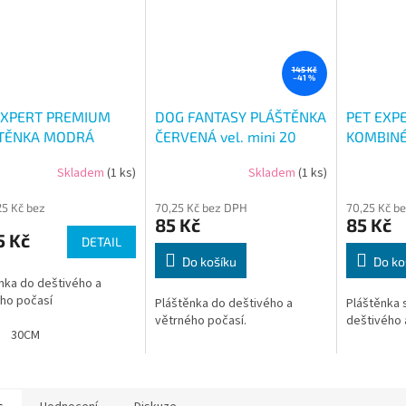
145 Kč
–41 %
EXPERT PREMIUM
DOG FANTASY PLÁŠTĚNKA
PET EXP
TĚNKA MODRÁ
ČERVENÁ vel. mini 20
KOMBINÉ
mini 20
Skladem
(1 ks)
Skladem
(1 ks)
25 Kč bez
70,25 Kč bez DPH
70,25 Kč b
85 Kč
85 Kč
5 Kč
DETAIL
Do košíku
Do ko
nka do deštivého a
ho počasí
Pláštěnka do deštivého a
Pláštěnka 
větrného počasí.
deštivého 
30CM