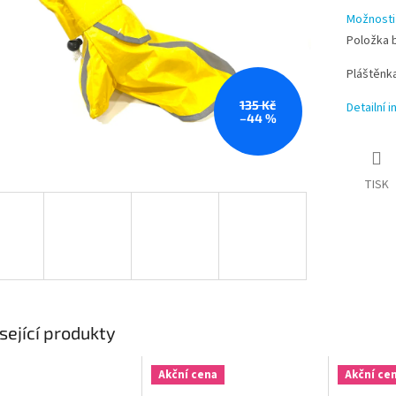
Možnosti
Položka 
Pláštěnka
135 Kč
Detailní 
–44 %
TISK
sející produkty
Akční cena
Akční ce