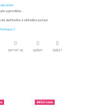
 doručení
byla vyprodána…
 do deštivého a větrného počasí.
informace
ZEPTAT SE
HLÍDAT
SDÍLET
na
Akční cena