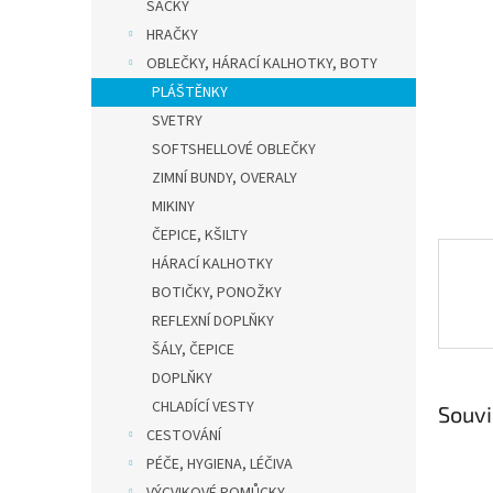
n
SÁČKY
e
HRAČKY
l
OBLEČKY, HÁRACÍ KALHOTKY, BOTY
PLÁŠTĚNKY
SVETRY
SOFTSHELLOVÉ OBLEČKY
ZIMNÍ BUNDY, OVERALY
MIKINY
ČEPICE, KŠILTY
HÁRACÍ KALHOTKY
BOTIČKY, PONOŽKY
REFLEXNÍ DOPLŇKY
ŠÁLY, ČEPICE
DOPLŇKY
CHLADÍCÍ VESTY
Souvi
CESTOVÁNÍ
PÉČE, HYGIENA, LÉČIVA