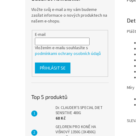
Popi
Vložte svůj e-mail a my vám budeme
zasílat informace o nových produktech na
Det
našem e-shopu.
Pláš
E-mail
Vložením e-mailu souhlasíte s
podmínkami ochrany osobních údajů
PŘIHLÁSIT SE
Míry
Top 5 produktů
Dr. CLAUDER'S SPECIAL DIET
SENSITIVE 400G
68 Kč
SLEVA
GELOREN PRO KONĚ HA
VIŠNOVÝ 1350G (3X450G)