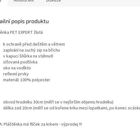
s
Hodnocení
Diskuze
ailní popis produktu
těnka PET EXPERT žlutá
k ochraně před deštěm a větrem
zapínání na suchý zip na břichu
v kapuci šňůrka na stáhnutí
síťovaná podšívka
oko na vodíkto
reflexní prvky
materiál: 100% polyester
obvod hrudníku 30cm (měří se v nejširším objemu hrudníku)
délka zad 20cm (měří se od kořene krku mezi lopatkami, po konec ocásk
: Pláštěnka má flíček za krkem - výprodej !!!