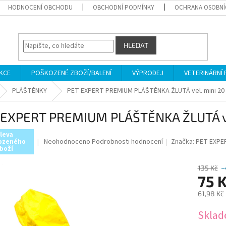
HODNOCENÍ OBCHODU
OBCHODNÍ PODMÍNKY
OCHRANA OSOBNÍ
HLEDAT
KCE
POŠKOZENÉ ZBOŽÍ/BALENÍ
VÝPRODEJ
VETERINÁRNÍ
PLÁŠTĚNKY
PET EXPERT PREMIUM PLÁŠTĚNKA ŽLUTÁ vel. mini 20
 EXPERT PREMIUM PLÁŠTĚNKA ŽLUTÁ ve
leva
Průměrné
Neohodnoceno
Podrobnosti hodnocení
Značka:
PET EXPE
ozeného
boží
hodnocení
produktu
135 Kč
–
je
75 
0,0
z
61,98 Kč
5
hvězdiček.
Měrná
Skla
cena: