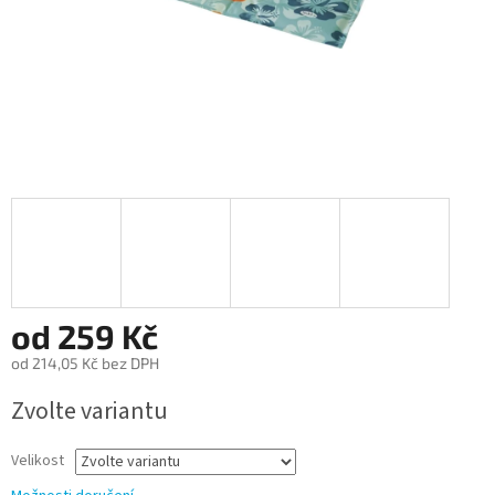
od
259 Kč
od
214,05 Kč
bez DPH
Měrná
Zvolte variantu
cena:
Velikost