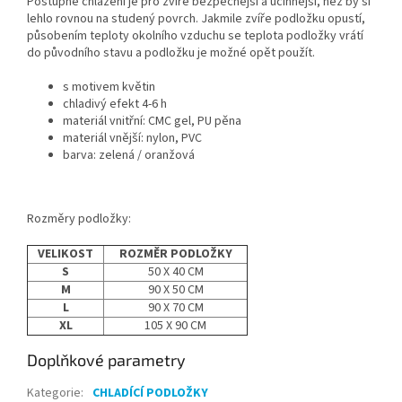
Postupné chlazení je pro zvíře bezpečnější a účinnější, než by si
lehlo rovnou na studený povrch. Jakmile zvíře podložku opustí,
působením teploty okolního vzduchu se teplota podložky vrátí
do původního stavu a podložku je možné opět použít.
s motivem květin
chladivý efekt 4-6 h
materiál vnitřní: CMC gel, PU pěna
materiál vnější: nylon, PVC
barva: zelená / oranžová
Rozměry podložky:
VELIKOST
ROZMĚR PODLOŽKY
S
50 X 40 CM
M
90 X 50 CM
L
90 X 70 CM
XL
105 X 90 CM
Doplňkové parametry
Kategorie
:
CHLADÍCÍ PODLOŽKY