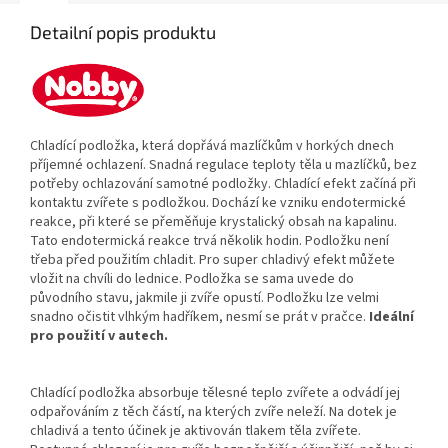
Detailní popis produktu
Chladící podložka, která dopřává mazlíčkům v horkých dnech
příjemné ochlazení.
Snadná regulace teploty těla u mazlíčků, bez
potřeby ochlazování samotné podložky.
Chladící efekt začíná při
kontaktu zvířete s podložkou.
Dochází ke vzniku endotermické
reakce, při které se přeměňuje krystalický obsah na kapalinu.
Tato endotermická reakce trvá několik hodin. Podložku není
třeba před použitím chladit. Pro super chladivý efekt můžete
vložit na chvíli do lednice. Podložka se sama uvede do
původního stavu, jakmile ji zvíře opustí. Podložku lze velmi
snadno očistit vlhkým hadříkem, nesmí se prát v pračce.
Ideální
pro použití v autech.
Chladící podložka absorbuje tělesné teplo zvířete a odvádí jej
odpařováním z těch částí, na kterých zvíře neleží. Na dotek je
chladivá a tento účinek je aktivován tlakem těla zvířete.