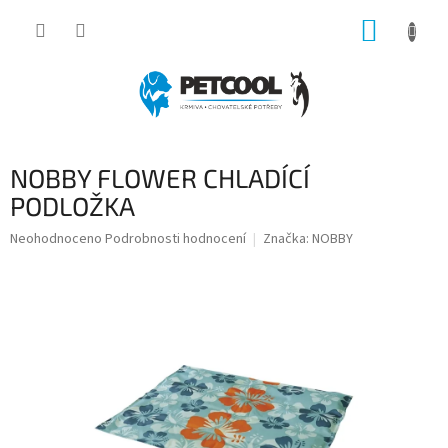
Přejít
NÁKUP
na
obsah
KOŠÍK
NOBBY FLOWER CHLADÍCÍ
PODLOŽKA
Průměrné
Neohodnoceno
Podrobnosti hodnocení
Značka:
NOBBY
hodnocení
produktu
je
0,0
z
5
hvězdiček.