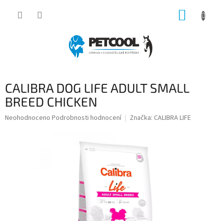
Přejít
NÁKUP
na
obsah
KOŠÍK
CALIBRA DOG LIFE ADULT SMALL
BREED CHICKEN
Průměrné
Neohodnoceno
Podrobnosti hodnocení
Značka:
CALIBRA LIFE
hodnocení
produktu
je
0,0
z
5
hvězdiček.