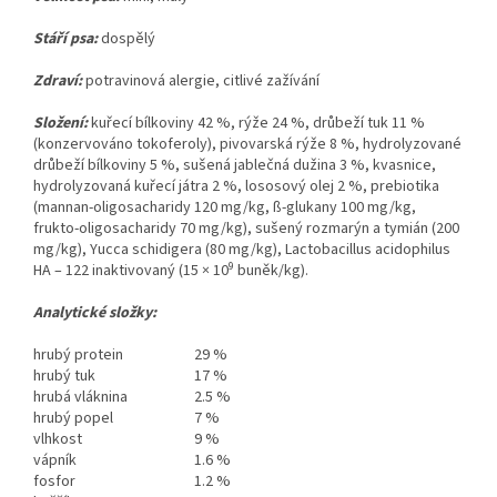
Stáří psa:
dospělý
Zdraví:
potravinová alergie, citlivé zažívání
Složení:
kuřecí bílkoviny 42 %, rýže 24 %, drůbeží tuk 11 %
(konzervováno tokoferoly), pivovarská rýže 8 %, hydrolyzované
drůbeží bílkoviny 5 %, sušená jablečná dužina 3 %, kvasnice,
hydrolyzovaná kuřecí játra 2 %, lososový olej 2 %, prebiotika
(mannan-oligosacharidy 120 mg/kg, ß-glukany 100 mg/kg,
frukto-oligosacharidy 70 mg/kg), sušený rozmarýn a tymián (200
mg/kg), Yucca schidigera (80 mg/kg), Lactobacillus acidophilus
9
HA – 122 inaktivovaný (15 × 10
buněk/kg).
Analytické složky:
hrubý protein
29 %
hrubý tuk
17 %
hrubá vláknina
2.5 %
hrubý popel
7 %
vlhkost
9 %
vápník
1.6 %
fosfor
1.2 %