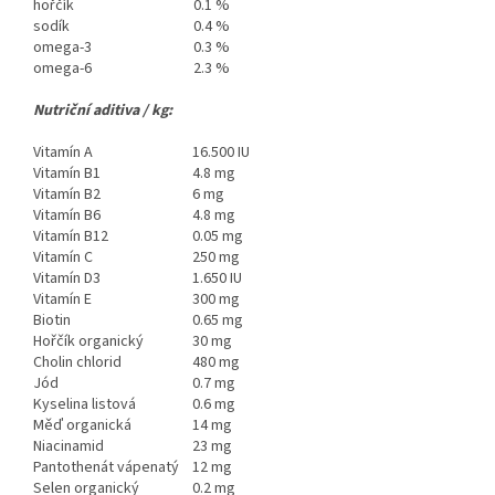
hořčík
0.1 %
sodík
0.4 %
omega-3
0.3 %
omega-6
2.3 %
Nutriční aditiva / kg:
Vitamín A
16.500 IU
Vitamín B1
4.8 mg
Vitamín B2
6 mg
Vitamín B6
4.8 mg
Vitamín B12
0.05 mg
Vitamín C
250 mg
Vitamín D3
1.650 IU
Vitamín E
300 mg
Biotin
0.65 mg
Hořčík organický
30 mg
Cholin chlorid
480 mg
Jód
0.7 mg
Kyselina listová
0.6 mg
Měď organická
14 mg
Niacinamid
23 mg
Pantothenát vápenatý
12 mg
Selen organický
0.2 mg