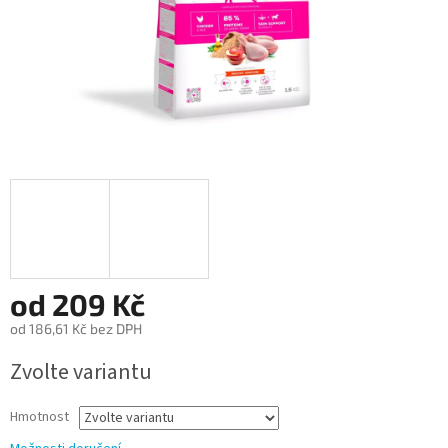
od
209 Kč
od
186,61 Kč
bez DPH
Měrná
Zvolte variantu
cena:
Hmotnost