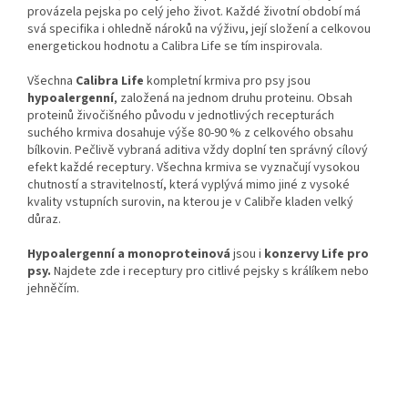
provázela pejska po celý jeho život. Každé životní období má
svá specifika i ohledně nároků na výživu, její složení a celkovou
energetickou hodnotu a Calibra Life se tím inspirovala.
Všechna
Calibra Life
kompletní krmiva pro psy jsou
hypoalergenní
, založená na jednom druhu proteinu. Obsah
proteinů živočišného původu v jednotlivých recepturách
suchého krmiva dosahuje výše 80-90 % z celkového obsahu
bílkovin. Pečlivě vybraná aditiva vždy doplní ten správný cílový
efekt každé receptury. Všechna krmiva se vyznačují vysokou
chutností a stravitelností, která vyplývá mimo jiné z vysoké
kvality vstupních surovin, na kterou je v Calibře kladen velký
důraz.
Hypoalergenní a monoproteinová
jsou i
konzervy Life pro
psy.
Najdete zde i receptury pro citlivé pejsky s králíkem nebo
jehněčím.