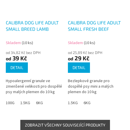
CALIBRA DOG LIFE ADULT
CALIBRA DOG LIFE ADULT
SMALL BREED LAMB
SMALL FRESH BEEF
Skladem
(10 ks)
Skladem
(10 ks)
od 34,82 Kč bez DPH
od 25,89 Kč bez DPH
39 Kč
29 Kč
od
od
DETAIL
DETAIL
Hypoalergenní granule ve
Bezlepkové granule pro
zmenšené velikosti pro dospělé
dospělé psy mini a malých
psy malých plemen do 10 kg
plemen do 10 kg
100G
1.5KG
6KG
1.5KG
6KG
ZOBRAZIT VŠECHNY SOUVISEJÍCÍ PRODUKTY