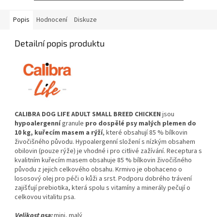
Popis
Hodnocení
Diskuze
Detailní popis produktu
CALIBRA DOG LIFE ADULT SMALL BREED CHICKEN
jsou
h
ypoalergenní
granule
pro dospělé psy malých plemen do
10 kg, kuřecím masem a rýží
, které obsahují 85 % bílkovin
živočišného původu. Hypoalergenní složení s nízkým obsahem
obilovin (pouze rýže) je vhodné i pro citlivé zažívání. Receptura s
kvalitním kuřecím masem obsahuje 85 % bílkovin živočišného
původu z jejich celkového obsahu. Krmivo je obohaceno o
lososový olej pro péči o kůži a srst. Podporu dobrého trávení
zajišťují prebiotika, která spolu s vitamíny a minerály pečují o
celkovou vitalitu psa.
Velikost psa:
mini, malý