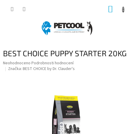
Přejít
NÁKUP
na
obsah
KOŠÍK
BEST CHOICE PUPPY STARTER 20KG
Průměrné
Neohodnoceno
Podrobnosti hodnocení
hodnocení
Značka:
BEST CHOICE by Dr. Clauder's
produktu
je
0,0
z
5
hvězdiček.