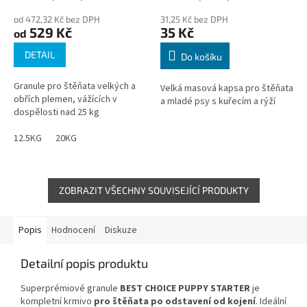
od 472,32 Kč bez DPH
31,25 Kč bez DPH
529 Kč
35 Kč
od
DETAIL
Do košíku
Granule pro štěňata velkých a
Velká masová kapsa pro štěňata
obřích plemen, vážících v
a mladé psy s kuřecím a rýží
dospělosti nad 25 kg
12.5KG
20KG
ZOBRAZIT VŠECHNY SOUVISEJÍCÍ PRODUKTY
Popis
Hodnocení
Diskuze
Detailní popis produktu
Superprémiové granule
BEST CHOICE
PUPPY STARTER
je
k
ompletní krmivo
pro štěňata
po odstavení od kojení
. Ideální