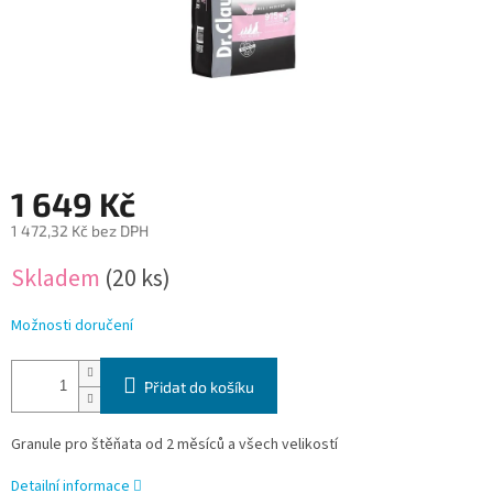
1 649 Kč
1 472,32 Kč bez DPH
Měrná
Skladem
(20 ks)
cena:
Možnosti doručení
Přidat do košíku
Granule
pro štěňata od 2 měsíců a všech velikostí
Detailní informace