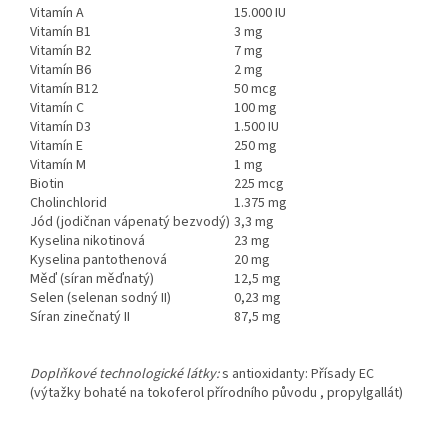
Vitamín A
15.000 IU
Vitamín B1
3 mg
Vitamín B2
7 mg
Vitamín B6
2 mg
Vitamín B12
50 mcg
Vitamín C
100 mg
Vitamín D3
1.500 IU
Vitamín E
250 mg
Vitamín M
1 mg
Biotin
225 mcg
Cholinchlorid
1.375 mg
Jód (jodičnan vápenatý bezvodý)
3,3 mg
Kyselina nikotinová
23 mg
Kyselina pantothenová
20 mg
Měď (síran měďnatý)
12,5 mg
Selen (selenan sodný II)
0,23 mg
Síran zinečnatý II
87,5 mg
Doplňkové technologické látky:
s antioxidanty: Přísady EC
(výtažky bohaté na tokoferol přírodního původu , propylgallát)