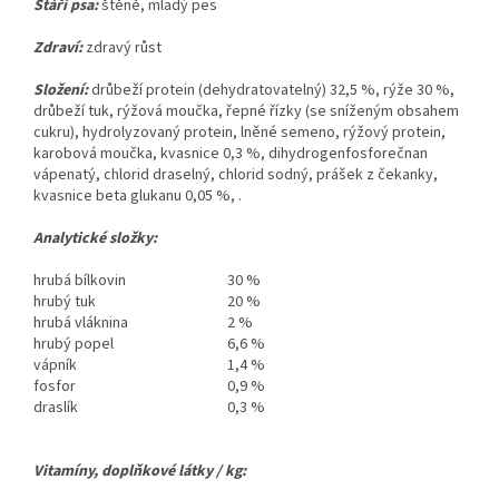
Stáří psa:
štěně, mladý pes
Zdraví:
zdravý růst
Složení:
drůbeží protein (dehydratovatelný) 32,5 %, rýže 30 %,
drůbeží tuk, rýžová moučka, řepné řízky (se sníženým obsahem
cukru), hydrolyzovaný protein, lněné semeno, rýžový protein,
karobová moučka, kvasnice 0,3 %, dihydrogenfosforečnan
vápenatý, chlorid draselný, chlorid sodný, prášek z čekanky,
kvasnice beta glukanu 0,05 %, .
Analytické složky:
hrubá bílkovin
30 %
hrubý tuk
20 %
hrubá vláknina
2 %
hrubý popel
6,6 %
vápník
1,4 %
fosfor
0,9 %
draslík
0,3 %
Vitamíny, doplňkové látky / kg: