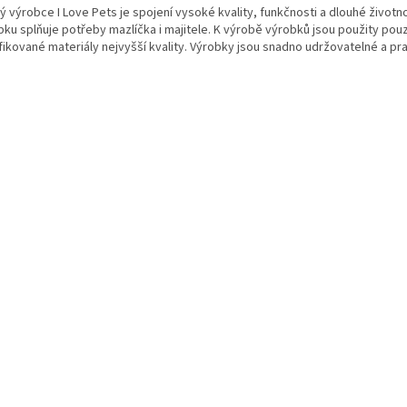
 výrobce I Love Pets je spojení vysoké kvality, funkčnosti a dlouhé životno
bku splňuje potřeby mazlíčka i majitele. K výrobě výrobků jsou použity pou
fikované materiály nejvyšší kvality. Výrobky jsou snadno udržovatelné a pra