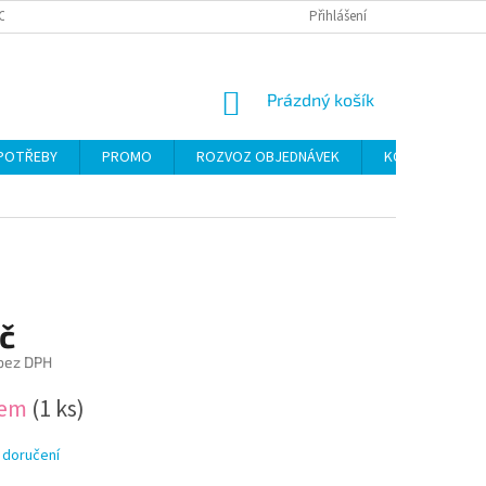
CH ÚDAJŮ
Přihlášení
NÁKUPNÍ
Prázdný košík
KOŠÍK
 POTŘEBY
PROMO
ROZVOZ OBJEDNÁVEK
KONTAKTY
č
 bez DPH
dem
(1 ks)
 doručení