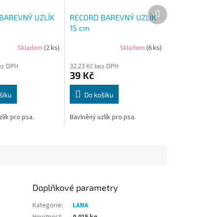
Další
BAREVNÝ UZLÍK
RECORD BAREVNÝ UZLÍK
produkt
15 cm
Skladem
(2 ks)
Skladem
(6 ks)
ez DPH
32,23 Kč bez DPH
39 Kč
šíku
Do košíku
lík pro psa.
Bavlněný uzlík pro psa.
Doplňkové parametry
Kategorie
:
LANA