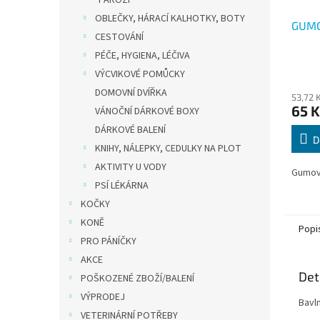
PAROŽÍ
OBLEČKY, HÁRACÍ KALHOTKY, BOTY
GUMO
CESTOVÁNÍ
PÉČE, HYGIENA, LÉČIVA
VÝCVIKOVÉ POMŮCKY
DOMOVNÍ DVÍŘKA
53,72 
65 K
VÁNOČNÍ DÁRKOVÉ BOXY
DÁRKOVÉ BALENÍ
D
KNIHY, NÁLEPKY, CEDULKY NA PLOT
AKTIVITY U VODY
Gumový
PSÍ LÉKÁRNA
KOČKY
KONĚ
Popi
PRO PÁNÍČKY
AKCE
Det
POŠKOZENÉ ZBOŽÍ/BALENÍ
VÝPRODEJ
Bavln
VETERINÁRNÍ POTŘEBY