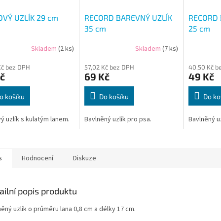
VÝ UZLÍK 29 cm
RECORD BAREVNÝ UZLÍK
RECORD 
35 cm
25 cm
Skladem
(2 ks)
Skladem
(7 ks)
Kč bez DPH
57,02 Kč bez DPH
40,50 Kč b
č
69 Kč
49 Kč
o košíku
Do košíku
Do ko
 uzlík s kulatým lanem.
Bavlněný uzlík pro psa.
Bavlněný uz
s
Hodnocení
Diskuze
ailní popis produktu
ěný uzlík o průměru lana 0,8 cm a délky 17 cm.