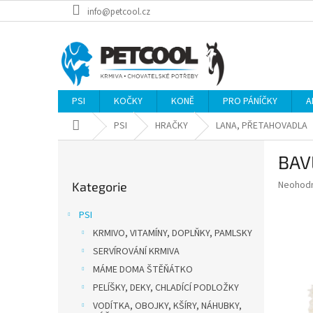
Přejít
info@petcool.cz
na
obsah
PSI
KOČKY
KONĚ
PRO PÁNÍČKY
A
Domů
PSI
HRAČKY
LANA, PŘETAHOVADLA
P
BAV
o
Přeskočit
s
Průměr
Neohod
Kategorie
kategorie
t
hodnoce
r
produkt
PSI
a
je
KRMIVO, VITAMÍNY, DOPLŇKY, PAMLSKY
0,0
n
z
SERVÍROVÁNÍ KRMIVA
n
5
í
MÁME DOMA ŠTĚŇÁTKO
hvězdič
p
PELÍŠKY, DEKY, CHLADÍCÍ PODLOŽKY
a
VODÍTKA, OBOJKY, KŠÍRY, NÁHUBKY,