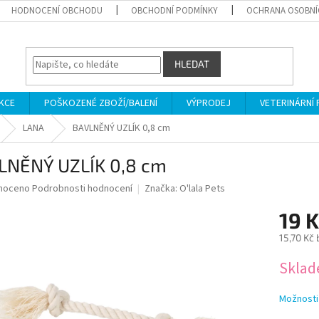
HODNOCENÍ OBCHODU
OBCHODNÍ PODMÍNKY
OCHRANA OSOBNÍ
HLEDAT
KCE
POŠKOZENÉ ZBOŽÍ/BALENÍ
VÝPRODEJ
VETERINÁRNÍ
LANA
BAVLNĚNÝ UZLÍK 0,8 cm
LNĚNÝ UZLÍK 0,8 cm
né
noceno
Podrobnosti hodnocení
Značka:
O'lala Pets
ní
19 K
u
15,70 Kč
Měrná
Skla
cena:
ek.
Možnosti