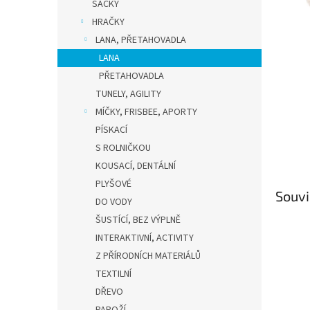
n
SÁČKY
e
HRAČKY
l
LANA, PŘETAHOVADLA
LANA
PŘETAHOVADLA
TUNELY, AGILITY
MÍČKY, FRISBEE, APORTY
PÍSKACÍ
S ROLNIČKOU
KOUSACÍ, DENTÁLNÍ
PLYŠOVÉ
Souvi
DO VODY
ŠUSTÍCÍ, BEZ VÝPLNĚ
INTERAKTIVNÍ, ACTIVITY
Z PŘÍRODNÍCH MATERIÁLŮ
TEXTILNÍ
DŘEVO