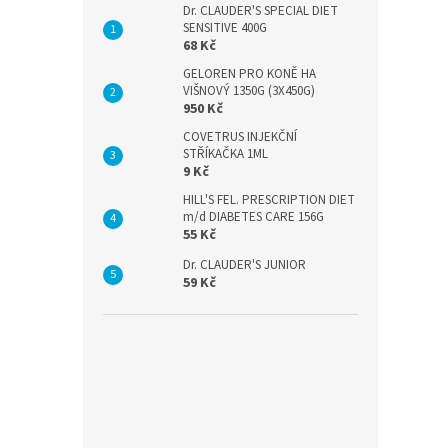
Dr. CLAUDER'S SPECIAL DIET
SENSITIVE 400G
68 Kč
GELOREN PRO KONĚ HA
VIŠNOVÝ 1350G (3X450G)
950 Kč
COVETRUS INJEKČNÍ
STŘÍKAČKA 1ML
9 Kč
HILL'S FEL. PRESCRIPTION DIET
m/d DIABETES CARE 156G
55 Kč
Dr. CLAUDER'S JUNIOR
59 Kč