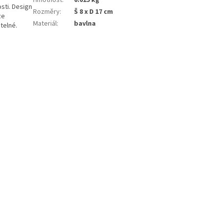
Hmotnost
:
0.015 kg
sti. Design
Rozměry
:
Š 8 x D 17 cm
ze
Materiál
:
bavlna
telné.