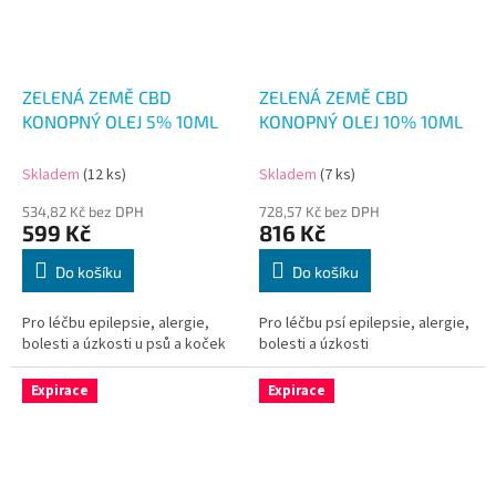
ZELENÁ ZEMĚ CBD
ZELENÁ ZEMĚ CBD
KONOPNÝ OLEJ 5% 10ML
KONOPNÝ OLEJ 10% 10ML
Skladem
(12 ks)
Skladem
(7 ks)
534,82 Kč bez DPH
728,57 Kč bez DPH
599 Kč
816 Kč
Do košíku
Do košíku
Pro léčbu epilepsie, alergie,
Pro léčbu psí epilepsie, alergie,
bolesti a úzkosti u psů a koček
bolesti a úzkosti
Expirace
Expirace