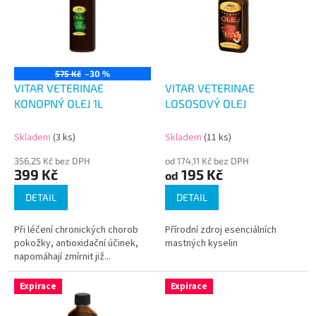
i
s
p
r
o
575 Kč
–30 %
d
VITAR VETERINAE
VITAR VETERINAE
u
KONOPNÝ OLEJ 1L
LOSOSOVÝ OLEJ
k
t
Skladem
(3 ks)
Skladem
(11 ks)
ů
356,25 Kč bez DPH
od 174,11 Kč bez DPH
399 Kč
195 Kč
od
DETAIL
DETAIL
Při léčení chronických chorob
Přírodní zdroj esenciálních
pokožky, antioxidační účinek,
mastných kyselin
napomáhají zmírnit již...
Expirace
Expirace