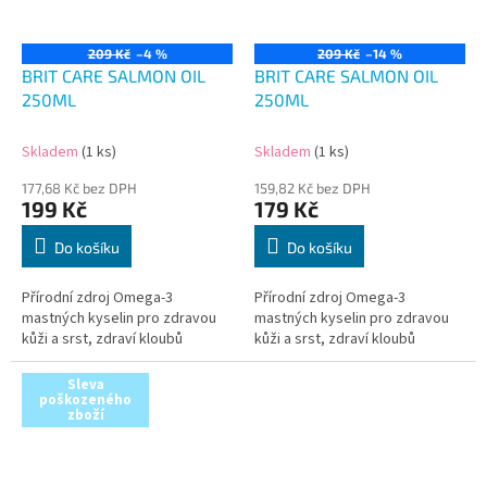
209 Kč
–4 %
209 Kč
–14 %
BRIT CARE SALMON OIL
BRIT CARE SALMON OIL
250ML
250ML
Skladem
(1 ks)
Skladem
(1 ks)
177,68 Kč bez DPH
159,82 Kč bez DPH
199 Kč
179 Kč
Do košíku
Do košíku
Přírodní zdroj Omega-3
Přírodní zdroj Omega-3
mastných kyselin pro zdravou
mastných kyselin pro zdravou
kůži a srst, zdraví kloubů
kůži a srst, zdraví kloubů
Sleva
poškozeného
zboží