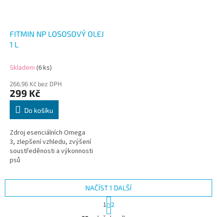
FITMIN NP LOSOSOVÝ OLEJ
1 L
Skladem
(6 ks)
266,96 Kč bez DPH
299 Kč
Do košíku
Zdroj esenciálních Omega
3, zlepšení vzhledu, zvýšení
soustředěnosti a výkonnosti
psů
NAČÍST 1 DALŠÍ
S
1
2
t
O
r