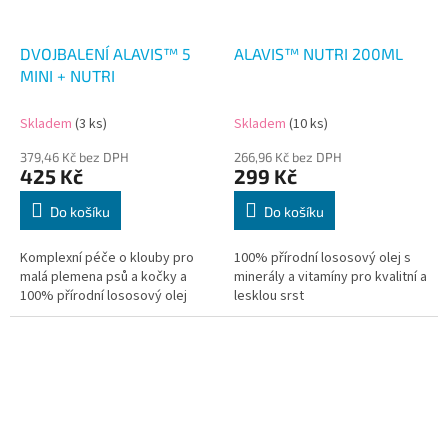
DVOJBALENÍ ALAVIS™ 5
ALAVIS™ NUTRI 200ML
MINI + NUTRI
Skladem
(3 ks)
Skladem
(10 ks)
379,46 Kč bez DPH
266,96 Kč bez DPH
425 Kč
299 Kč
Do košíku
Do košíku
Komplexní péče o klouby pro
100% přírodní lososový olej s
malá plemena psů a kočky a
minerály a vitamíny pro kvalitní a
100% přírodní lososový olej
lesklou srst