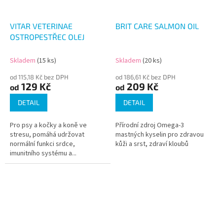
VITAR VETERINAE
BRIT CARE SALMON OIL
OSTROPESTŘEC OLEJ
Skladem
(15 ks)
Skladem
(20 ks)
od 115,18 Kč bez DPH
od 186,61 Kč bez DPH
129 Kč
209 Kč
od
od
DETAIL
DETAIL
Pro psy a kočky a koně ve
Přírodní zdroj Omega-3
stresu, pomáhá udržovat
mastných kyselin pro zdravou
normální funkci srdce,
kůži a srst, zdraví kloubů
imunitního systému a...