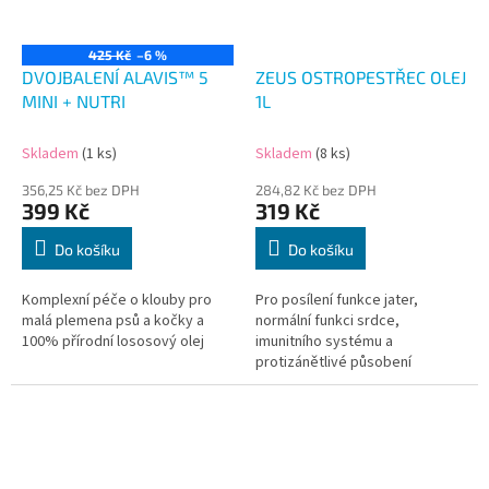
425 Kč
–6 %
DVOJBALENÍ ALAVIS™ 5
ZEUS OSTROPESTŘEC OLEJ
MINI + NUTRI
1L
Skladem
(1 ks)
Skladem
(8 ks)
356,25 Kč bez DPH
284,82 Kč bez DPH
399 Kč
319 Kč
Do košíku
Do košíku
Komplexní péče o klouby pro
Pro posílení funkce jater,
malá plemena psů a kočky a
normální funkci srdce,
100% přírodní lososový olej
imunitního systému a
protizánětlivé působení