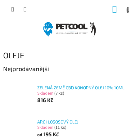
Přejít
NÁKUP
na
obsah
KOŠÍK
OLEJE
Nejprodávanější
ZELENÁ ZEMĚ CBD KONOPNÝ OLEJ 10% 10ML
Skladem
(7 ks)
816 Kč
ARGI LOSOSOVÝ OLEJ
Skladem
(11 ks)
195 Kč
od