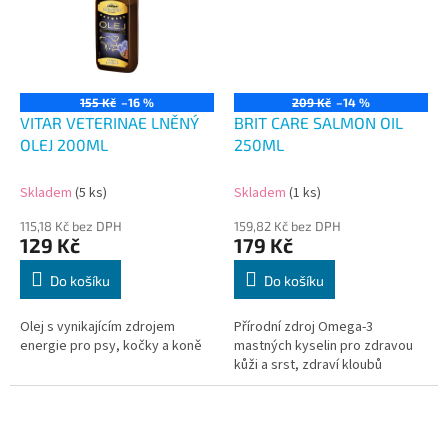
155 Kč
–16 %
209 Kč
–14 %
VITAR VETERINAE LNĚNÝ
BRIT CARE SALMON OIL
OLEJ 200ML
250ML
Skladem
(5 ks)
Skladem
(1 ks)
115,18 Kč bez DPH
159,82 Kč bez DPH
129 Kč
179 Kč
Do košíku
Do košíku
Olej s vynikajícím zdrojem
Přírodní zdroj Omega-3
energie pro psy, kočky a koně
mastných kyselin pro zdravou
kůži a srst, zdraví kloubů