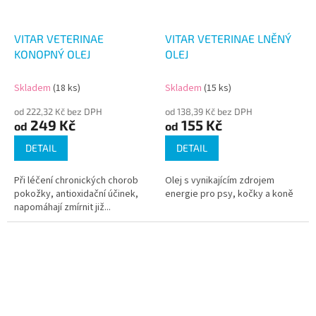
VITAR VETERINAE
VITAR VETERINAE LNĚNÝ
KONOPNÝ OLEJ
OLEJ
Skladem
(18 ks)
Skladem
(15 ks)
od 222,32 Kč bez DPH
od 138,39 Kč bez DPH
249 Kč
155 Kč
od
od
DETAIL
DETAIL
Při léčení chronických chorob
Olej s vynikajícím zdrojem
pokožky, antioxidační účinek,
energie pro psy, kočky a koně
napomáhají zmírnit již...