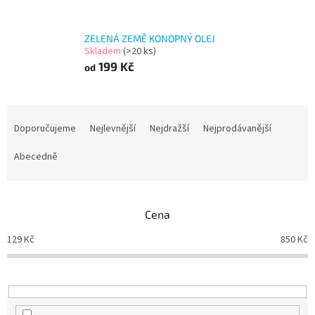
ZELENÁ ZEMĚ KONOPNÝ OLEJ
Skladem
(>20 ks)
199 Kč
od
Ř
a
Doporučujeme
Nejlevnější
Nejdražší
Nejprodávanější
z
e
Abecedně
n
í
p
Cena
r
o
129
Kč
850
Kč
d
u
k
t
ů