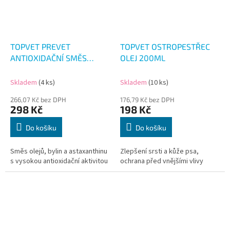
TOPVET PREVET
TOPVET OSTROPESTŘEC
ANTIOXIDAČNÍ SMĚS
OLEJ 200ML
200ML
Skladem
(4 ks)
Skladem
(10 ks)
266,07 Kč bez DPH
176,79 Kč bez DPH
298 Kč
198 Kč
Do košíku
Do košíku
​Směs olejů, bylin a astaxanthinu
Zlepšení srsti a kůže psa,
s vysokou antioxidační aktivitou
ochrana před vnějšími vlivy