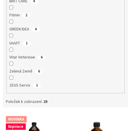
BRIT CARE
4
Fitmin
2
GREEN IDEA
4
UniVIT
1
Vitar Veterinae
6
Zelená Země
6
ZEUS Servis
1
Položek k zobrazení:
28
V
NOVINKA
ý
Expirace
p