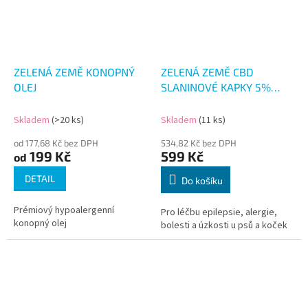
ZELENÁ ZEMĚ KONOPNÝ
ZELENÁ ZEMĚ CBD
OLEJ
SLANINOVÉ KAPKY 5%
10ML
Skladem
(>20 ks)
Skladem
(11 ks)
od 177,68 Kč bez DPH
534,82 Kč bez DPH
199 Kč
599 Kč
od
DETAIL
Do košíku
Prémiový hypoalergenní
Pro léčbu epilepsie, alergie,
konopný olej
bolesti a úzkosti u psů a koček